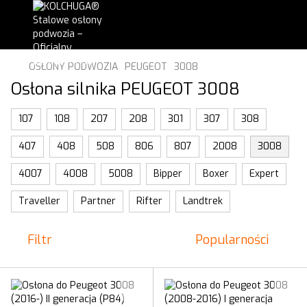
OSŁONY PODWOZIA
PEUGEOT
3008
Osłona silnika PEUGEOT 3008
107
108
207
208
301
307
308
407
408
508
806
807
2008
3008
4007
4008
5008
Bipper
Boxer
Expert
Traveller
Partner
Rifter
Landtrek
Filtr
Popularności