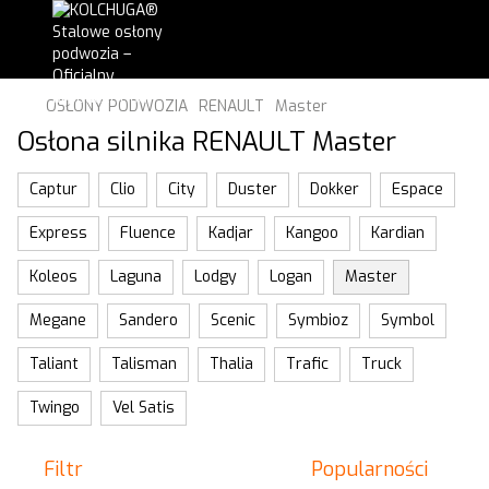
OSŁONY PODWOZIA
RENAULT
Master
Osłona silnika RENAULT Master
Captur
Clio
City
Duster
Dokker
Espace
Express
Fluence
Kadjar
Kangoo
Kardian
Koleos
Laguna
Lodgy
Logan
Master
Megane
Sandero
Scenic
Symbioz
Symbol
Taliant
Talisman
Thalia
Trafic
Truck
Twingo
Vel Satis
Filtr
Popularności