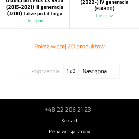
Osłona do Lexus LX 450d
(2022-) IV generacja
(2015-2021) III generacja
(FJA300)
(J200) także po Liftingu
Dostępny
Dostępny
Pokaż więcej 20 produktów
Poprzednia
Następna
1
z 3
+48 22 206 21 23
Kontakt
Pełna wersja strony