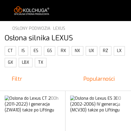
OSŁONY PODWOZIA
LEXUS
Osłona silnika LEXUS
CT
IS
ES
GS
RX
NX
UX
RZ
LX
GX
LBX
TX
Filtr
Popularności