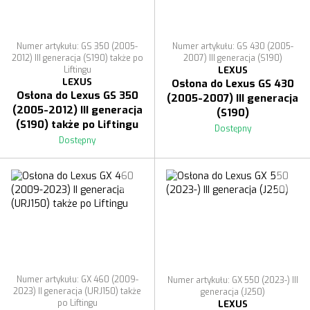
Numer artykułu: GS 350 (2005-
Numer artykułu: GS 430 (2005-
2012) III generacja (S190) także po
2007) III generacja (S190)
Liftingu
LEXUS
LEXUS
Osłona do Lexus GS 430
Osłona do Lexus GS 350
(2005-2007) III generacja
(2005-2012) III generacja
(S190)
(S190) także po Liftingu
Dostępny
Dostępny
Numer artykułu: GX 460 (2009-
Numer artykułu: GX 550 (2023-) III
2023) II generacja (URJ150) także
generacja (J250)
po Liftingu
LEXUS