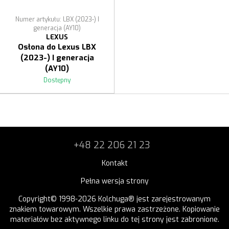
Numer artykułu: LBX (2023-) I
generacja (AY10)
LEXUS
Osłona do Lexus LBX
(2023-) I generacja
(AY10)
Dostępny
+48 22 206 21 23
Kontakt
Pełna wersja strony
Copyright© 1998-2026 Kolchuga® jest zarejestrowanym
znakiem towarowym. Wszelkie prawa zastrzeżone. Kopiowanie
materiałów bez aktywnego linku do tej strony jest zabronione.