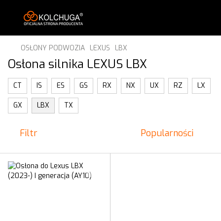
OSŁONY PODWOZIA
LEXUS
LBX
Osłona silnika LEXUS LBX
CT
IS
ES
GS
RX
NX
UX
RZ
LX
GX
LBX
TX
Filtr
Popularności