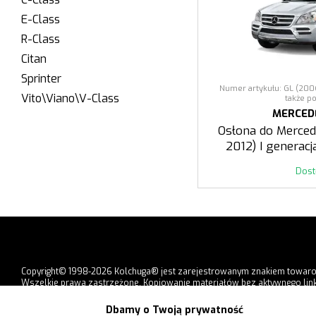
E-Class
R-Class
Citan
Sprinter
Numer artykułu: GL (2006
Vito\Viano\V-Class
także po
MERCED
Osłona do Merce
2012) I generacj
Lif
Dos
Copyright© 1998-2026 Kolchuga® jest zarejestrowanym znakiem towar
Wszelkie prawa zastrzeżone. Kopiowanie materiałów bez aktywnego link
strony jest zabronione.
Dbamy o Twoją prywatność
Formy płatności