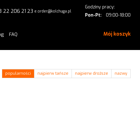
Godziny pracy:
8 22 206 21 23
e.order@kolchuga.pl
Pon-Pt:
09:00-18:00
Mój koszyk
og
FAQ
popularności
najpierw tańsze
najpierw droższe
nazwy