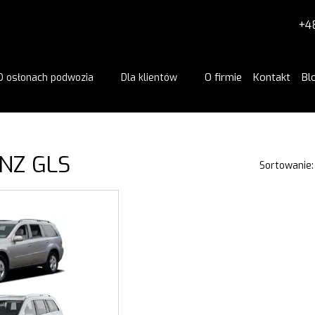
+4
O firmie
Kontakt
Bl
O osłonach podwozia
Dla klientów
ENZ GLS
Sortowanie: