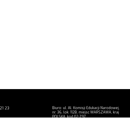
21 23
Biuro: ul. Al. Komisji Edukacji Narodowej,
nr. 36, lok. 112B, miejsc WARSZAWA, kraj
POLSKA, kod 02-797
9 201
Showroom: ul. Radomska, nr. 3, miejsc
WARSZAWA, kraj POLSKA, kod 02-323
chuga.pl