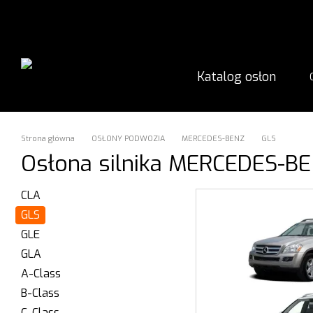
Przejdź do głównej treści
Katalog osłon
Strona główna
OSŁONY PODWOZIA
MERCEDES-BENZ
GLS
Osłona silnika MERCEDES-B
CLA
GLS
GLE
GLA
A-Class
B-Class
C-Class