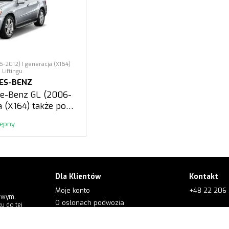
-2012) I generacja (X164)
 Liftingu
ES-BENZ
de-Benz GL (2006-
a (X164) także po
tingu
tępny
Dla Klientów
Kontakt
Moje konto
+48 22 206 
owym.
O osłonach podwozia
u do tej
+48 573 56
Dla klientów
O firmie
e.order@kol