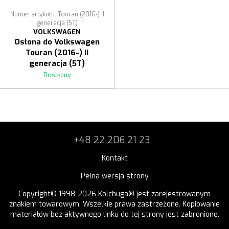
Numer artykułu: Touran (2016-) II
generacja (5T)
VOLKSWAGEN
Osłona do Volkswagen
Touran (2016-) II
generacja (5T)
Dostępny
+48 22 206 21 23
Kontakt
Pełna wersja strony
Copyright© 1998-2026 Kolchuga® jest zarejestrowanym
znakiem towarowym. Wszelkie prawa zastrzeżone. Kopiowanie
materiałów bez aktywnego linku do tej strony jest zabronione.