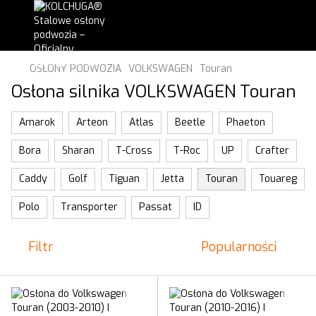
OSŁONY PODWOZIA
VOLKSWAGEN
Touran
Osłona silnika VOLKSWAGEN Touran
Amarok
Arteon
Atlas
Beetle
Phaeton
Bora
Sharan
T-Cross
T-Roc
UP
Crafter
Caddy
Golf
Tiguan
Jetta
Touran
Touareg
Polo
Transporter
Passat
ID
Filtr
Popularności