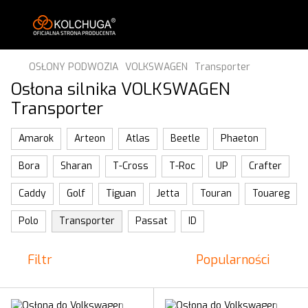
OSŁONY PODWOZIA
VOLKSWAGEN
Transporter
Osłona silnika VOLKSWAGEN
Transporter
Amarok
Arteon
Atlas
Beetle
Phaeton
Bora
Sharan
T-Cross
T-Roc
UP
Crafter
Caddy
Golf
Tiguan
Jetta
Touran
Touareg
Polo
Transporter
Passat
ID
Filtr
Popularności