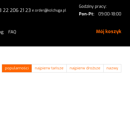
Godziny pracy:
8 22 206 21 23
e.order@kolchuga.pl
Pon-Pt:
09:00-18:00
Mój koszyk
og
FAQ
popularności
najpierw tańsze
najpierw droższe
nazwy