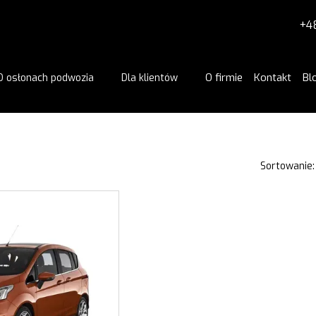
+4
O firmie
Kontakt
Bl
O osłonach podwozia
Dla klientów
Sortowanie: