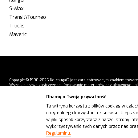
S-Max
Transit\Tourneo
Trucks
Maveric
Copyright© 1998-2026 Kolchuga® jest zarejestrowanym znakiem towar
Wszelkie prawa zastrzeżone. Kopiowanie materiałów bez aktywnego link
strony jest zabronione.
Dbamy o Twoją prywatność
Formy płatności
Ta witryna korzysta z plików cookies w celac
optymalnego korzystania z serwisu. Ulepszamy
Wersja mobilna
w jaki sposób korzystasz z naszej strony int
wykorzystywanie tych danych przez nas oraz
Regulaminu.