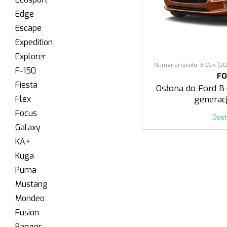
Edge
Escape
Expedition
Explorer
Numer artykułu: B-Max (20
F-150
F
Fiesta
Osłona do Ford B
Flex
generac
Focus
Dos
Galaxy
KA+
Kuga
Puma
Mustang
Mondeo
Fusion
Ranger