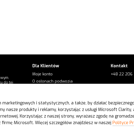
Dla Klientów
Kontakt
Moje konto
+48 22 206 
owym.
O osłonach podwozia
u do tej
+48 573 56
Dla klientów
O firmie
e.order@kol
h marketingowych i statystycznych, a także, by działać bezpiecznego
Kontakt
Śledź nas na
 nasze produkty i reklamy, korzystając z usługi Microsoft Clarity, 
Blog
ernetowej. Korzystając z naszej strony, wyrażasz zgodę na gromadze
FAQ
 firmę Microsoft. Więcej szczegółów znajdziesz w naszej
Polityce P