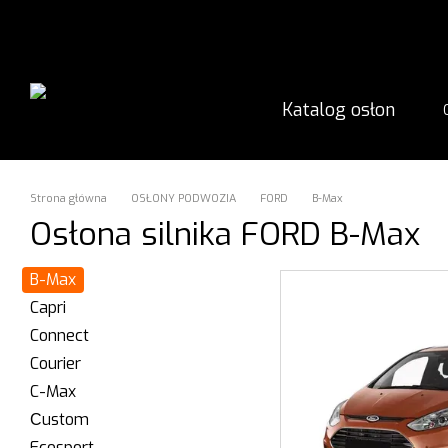
Przejdź do głównej treści
Katalog osłon
Strona główna
OSŁONY PODWOZIA
FORD
B-Max
Osłona silnika FORD B-Max
B-Max
Capri
Connect
Courier
C-Max
Сustom
Ecosport