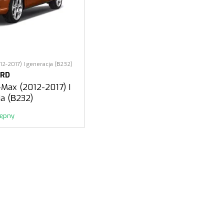
12-2017) I generacja (В232)
ORD
-Max (2012-2017) I
ja (В232)
tępny