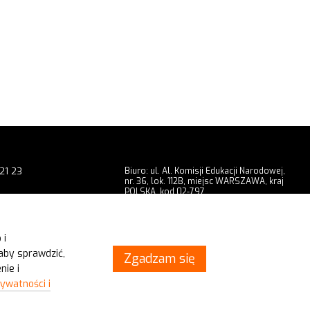
21 23
Biuro: ul. Al. Komisji Edukacji Narodowej,
nr. 36, lok. 112B, miejsc WARSZAWA, kraj
POLSKA, kod 02-797
9 201
Showroom: ul. Radomska, nr. 3, miejsc
WARSZAWA, kraj POLSKA, kod 02-323
chuga.pl
Dojazd
 i
aby sprawdzić,
Zgadzam się
nie i
rywatności i