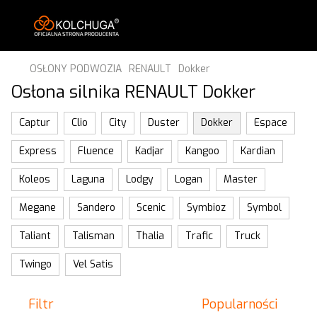
OSŁONY PODWOZIA
RENAULT
Dokker
Osłona silnika RENAULT Dokker
Captur
Clio
City
Duster
Dokker
Espace
Express
Fluence
Kadjar
Kangoo
Kardian
Koleos
Laguna
Lodgy
Logan
Master
Megane
Sandero
Scenic
Symbioz
Symbol
Taliant
Talisman
Thalia
Trafic
Truck
Twingo
Vel Satis
Filtr
Popularności