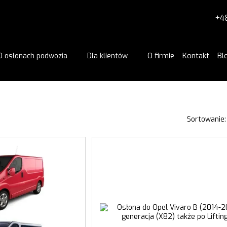
+4
O firmie
Kontakt
Bl
O osłonach podwozia
Dla klientów
Sortowanie: