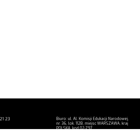
21 23
Biuro: ul. Al. Komisji Edukacji Narodowej,
nr. 36, lok. 112B, miejsc WARSZAWA, kraj
POLSKA, kod 02-797
9 201
Showroom: ul. Radomska, nr. 3, miejsc
WARSZAWA, kraj POLSKA, kod 02-323