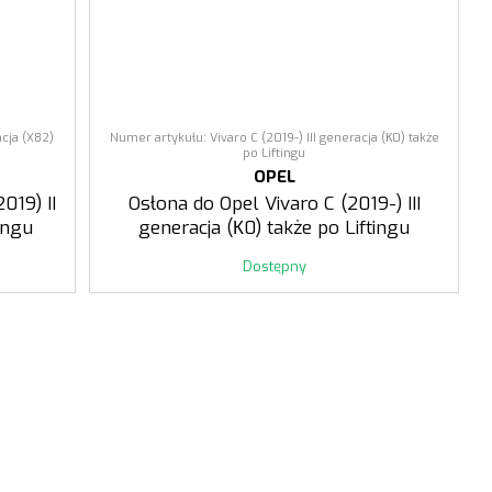
acja (X82)
Numer artykułu: Vivaro C (2019-) III generacja (К0) także
po Liftingu
OPEL
019) II
Osłona do Opel Vivaro C (2019-) III
ingu
generacja (К0) także po Liftingu
Dostępny