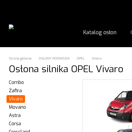
Przejdź do głównej treści
Katalog osłon
Strona główna
OSŁONY PODWOZIA
OPEL
Vivaro
Osłona silnika OPEL Vivaro
Combo
Zafira
Vivaro
Movano
Astra
Corsa
Crossland