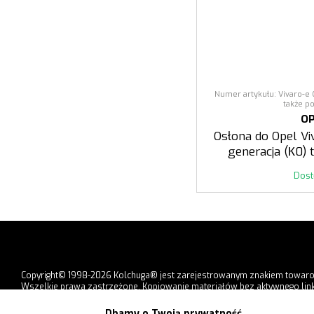
Numer artykułu: Vivaro-e C
także po
O
Osłona do Opel Viv
generacja (К0) 
Dos
Copyright© 1998-2026 Kolchuga® jest zarejestrowanym znakiem towar
Wszelkie prawa zastrzeżone. Kopiowanie materiałów bez aktywnego link
strony jest zabronione.
Dbamy o Twoją prywatność