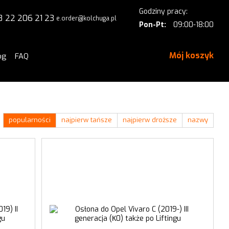
Godziny pracy:
8 22 206 21 23
e.order@kolchuga.pl
Pon-Pt:
09:00-18:00
Mój koszyk
og
FAQ
popularności
najpierw tańsze
najpierw droższe
nazwy