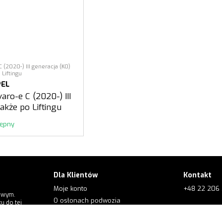
 (2020-) III generacja (К0)
 Liftingu
PEL
aro-e C (2020-) III
także po Liftingu
tępny
Dla Klientów
Kontakt
Moje konto
+48 22 206 
owym.
O osłonach podwozia
u do tej
+48 573 56
Dla klientów