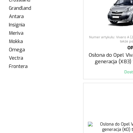
Grandland
Antara
Insignia
Meriva
Numer artykułu: Vivaro A (
Mokka
także po
O
Omega
Osłona do Opel Viv
Vectra
generacja (X83) 
Frontera
Dos