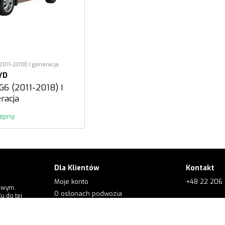
2011-2018) I generacja
YD
G6 (2011-2018) I
racja
tępny
Dla Klientów
Kontakt
Moje konto
+48 22 206 
owym.
O osłonach podwozia
u do tej
+48 573 56
Dla klientów
O firmie
e.order@kol