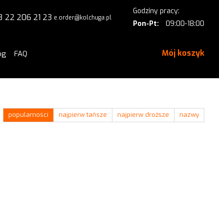
Godziny pracy:
8 22 206 21 23
e.order@kolchuga.pl
Pon-Pt:
09:00-18:00
Mój koszyk
og
FAQ
popularności
najpierw tańsze
najpierw droższe
nazwy