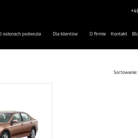
+4
O firmie
Kontakt
Bl
O osłonach podwozia
Dla klientów
Sortowanie: