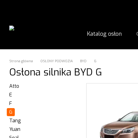
Przejdź do głównej treści
Katalog osłon
Strona główna
OSŁONY PODWOZIA
BYD
G
Osłona silnika BYD G
Atto
E
F
G
Tang
Yuan
Seal