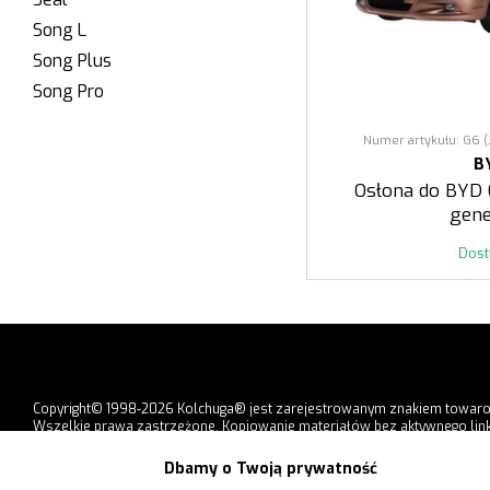
Song L
Song Plus
Song Pro
Numer artykułu: G6 (
B
Osłona do BYD 
gene
Dos
Copyright© 1998-2026 Kolchuga® jest zarejestrowanym znakiem towar
Wszelkie prawa zastrzeżone. Kopiowanie materiałów bez aktywnego link
strony jest zabronione.
Dbamy o Twoją prywatność
Formy płatności