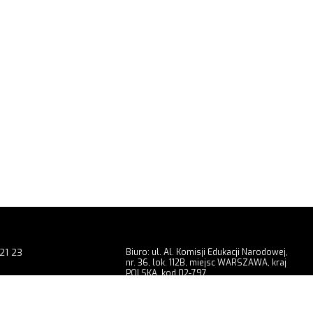
21 23
Biuro: ul. Al. Komisji Edukacji Narodowej,
nr. 36, lok. 112B, miejsc WARSZAWA, kraj
POLSKA, kod 02-797
9 201
Showroom: ul. Radomska, nr. 3, miejsc
WARSZAWA, kraj POLSKA, kod 02-323
chuga.pl
Dojazd