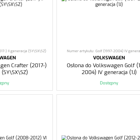
17-) II generacja (SY\SX\SZ)
Numer artykułu: Golf (1997-2004) IV generac
SWAGEN
VOLKSWAGEN
gen Crafter (2017-)
Osłona do Volkswagen Golf (
a (SY\SX\SZ)
2004) IV generacja (1J)
tępny
Dostępny