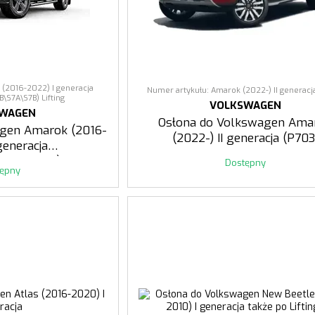
 (2016-2022) I generacja
Numer artykułu: Amarok (2022-) II generacj
\S7A\S7B) Lifting
VOLKSWAGEN
SWAGEN
Osłona do Volkswagen Ama
agen Amarok (2016-
(2022-) II generacja (P703
generacja
\S7A\S7B) Lifting
Dostępny
tępny