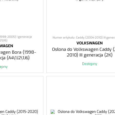
(1998-2005) I generacja
Numer artykułu: Caddy (2004-2010) III gener
J2\1J6)
VOLKSWAGEN
SWAGEN
Osłona do Volkswagen Caddy 
wagen Bora (1998-
2010) III generacja (2K)
cja (A4\1J2\1J6)
Dostępny
tępny