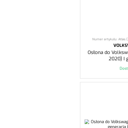
Numer artykułu: Atlas 
VOLK
Osłona do Volksw
2020) I 
Dos