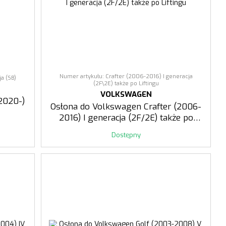
Numer artykułu: Crafter (2006-2016) I generacja
a (SB)
(2F\2E) także po Liftingu
VOLKSWAGEN
2020-)
Osłona do Volkswagen Crafter (2006-
2016) I generacja (2F/2E) także po
Liftingu
Dostępny