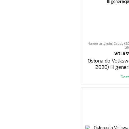
Numer artykułu: Caddy (20
Lif
VOLK
Osłona do Volksw
2020) III gener
Dos