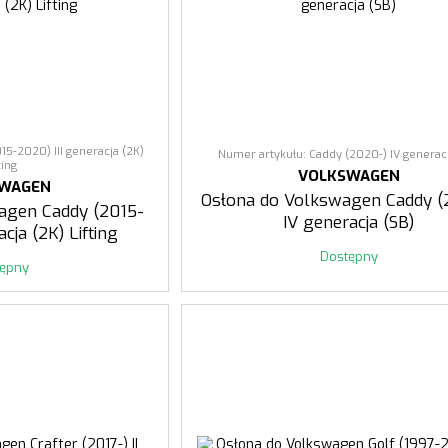
15-2020) III generacja (2K)
Numer artykułu: Caddy (2020-) IV generacj
ting
VOLKSWAGEN
SWAGEN
Osłona do Volkswagen Caddy (
agen Caddy (2015-
IV generacja (SB)
acja (2K) Lifting
Dostępny
tępny