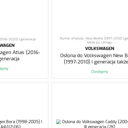
Numer artykułu: New Beetle (1997-2010) I g
(2016-2020) I generacja
także po Liftingu
SWAGEN
VOLKSWAGEN
agen Atlas (2016-
Osłona do Volkswagen New B
generacja
(1997-2010) I generacja takż
Liftingu
tępny
Dostępny