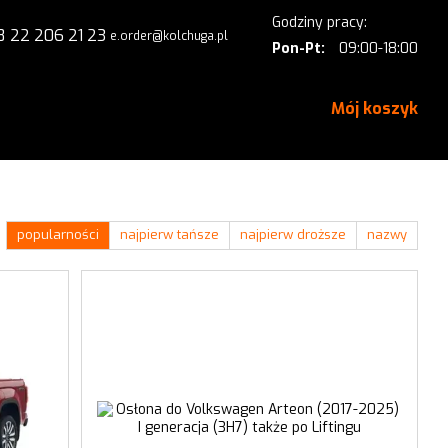
Godziny pracy:
8 22 206 21 23
e.order@kolchuga.pl
Pon-Pt:
09:00-18:00
Mój koszyk
mie
Kontakt
popularności
najpierw tańsze
najpierw droższe
nazwy