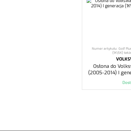
Numer artykułu: Golf Plu
(1K\5K) takż
VOLK
Osłona do Volk
(2005-2014) I gene
po Li
Dos