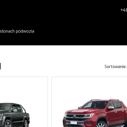
+4
osłonach podwozia
owacyjne technologie
Dla klientów
okiej jakości materiały
Płatność i dostawa
taż i użytkowanie
Zwrot i wymiana
rancja jakości
Polityka Prywatności i Regulamin
O fir
Blog
FAQ
N
Sortowanie: