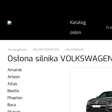
Przejdź do głównej treści
Katalog
O 
osłon
Inn
Wys
Mon
Gwa
Strona główna
OSŁONY PODWOZIA
VOLKSWAGEN
Osłona silnika VOLKSWAGE
Amarok
Arteon
Atlas
Beetle
Phaeton
Bora
Sharan