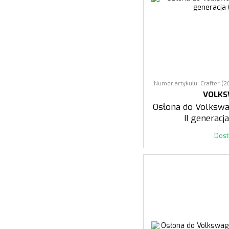
Numer artykułu: Crafter (20
VOLK
Osłona do Volkswa
II generacj
Dos