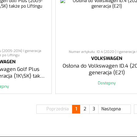
s (2005-2014) I generacja
Numer artykułu: ID.4 (2020-) I generacja 
e po Liftingu
VOLKSWAGEN
SWAGEN
Osłona do Volkswagen ID.4 (20
swagen Golf Plus
generacja (E21)
racja (1K\5K) także
ftingu
Dostępny
tępny
Poprzednia
1
2
3
Następna