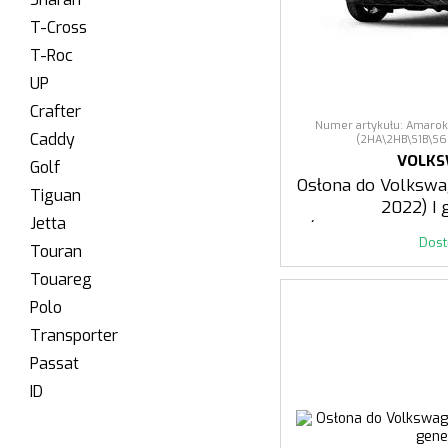
T-Cross
T-Roc
UP
Crafter
Numer artykułu: Amarok
Caddy
(2HA\2HB\S1B\S6B
VOLK
Golf
Osłona do Volksw
Tiguan
2022) I 
Jetta
(2HA\2HB\S1B\S6B
Dos
Touran
Touareg
Polo
Transporter
Passat
ID