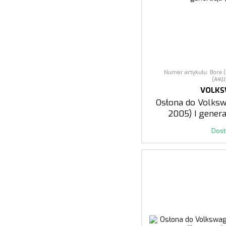
Numer artykułu: Bora 
(A4\1
VOLK
Osłona do Volks
2005) I genera
Dos