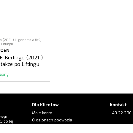
 (2021-) III generacja (K9)
 Liftingu
ROEN
 E-Berlingo (2021-)
) także po Liftingu
tępny
Dla Klientów
Kontakt
Moje konto
+48 22 206 
owym.
O osłonach podwozia
u do tej
+48 573 56
Dla klientów