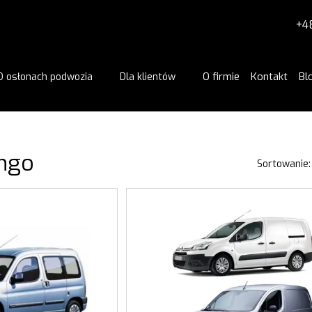
+4
O firmie
Kontakt
Bl
O osłonach podwozia
Dla klientów
ingo
Sortowanie: