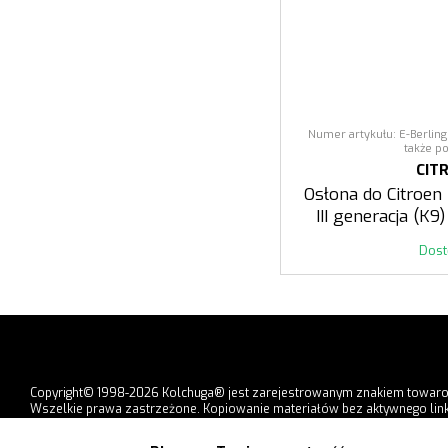
Numer artykułu: E-Berlingo
także po
CIT
Osłona do Citroen
III generacja (K9
Dos
Copyright© 1998-2026 Kolchuga® jest zarejestrowanym znakiem towar
Wszelkie prawa zastrzeżone. Kopiowanie materiałów bez aktywnego link
strony jest zabronione.