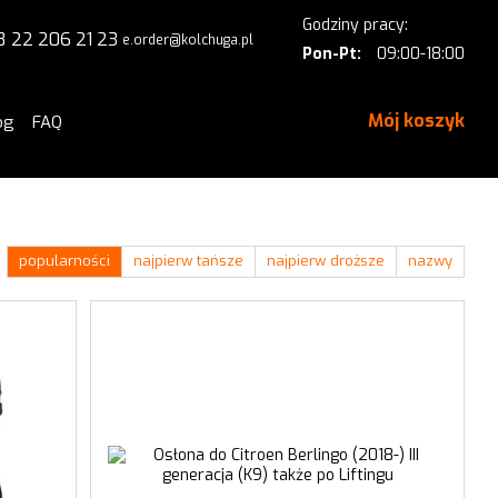
Godziny pracy:
8 22 206 21 23
e.order@kolchuga.pl
Pon-Pt:
09:00-18:00
Mój koszyk
og
FAQ
popularności
najpierw tańsze
najpierw droższe
nazwy