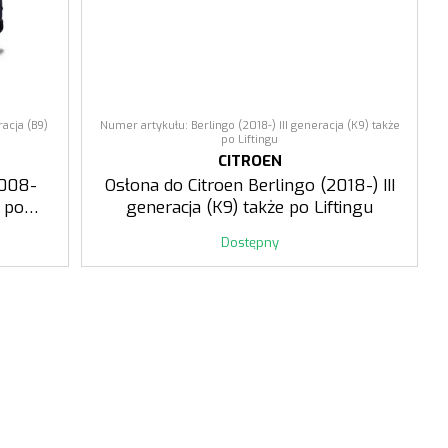
acja (B9)
Numer artykułu: Berlingo (2018-) III generacja (K9) także
po Liftingu
CITROEN
2008-
Osłona do Citroen Berlingo (2018-) III
e po
generacja (K9) także po Liftingu
Dostępny