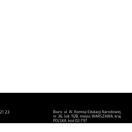
21 23
Biuro: ul. Al. Komisji Edukacji Narodowej,
nr. 36, lok. 112B, miejsc WARSZAWA, kraj
POLSKA, kod 02-797
9 201
Showroom: ul. Radomska, nr. 3, miejsc
WARSZAWA, kraj POLSKA, kod 02-323