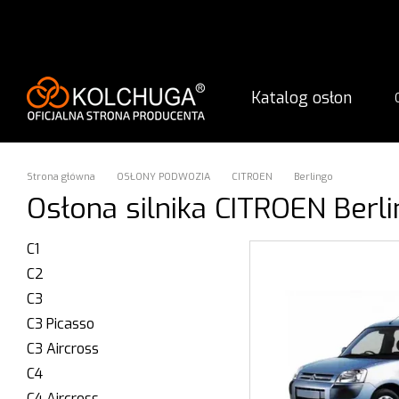
Przejdź do głównej treści
Katalog osłon
Strona główna
OSŁONY PODWOZIA
CITROEN
Berlingo
Osłona silnika CITROEN Berl
C1
C2
C3
C3 Picasso
C3 Aircross
C4
C4 Aircross