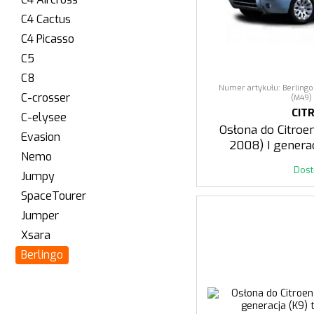
C4 Cactus
C4 Picasso
C5
C8
Numer artykułu: Berling
C-crosser
(M49) 
CIT
C-elysee
Osłona do Citroe
Evasion
2008) I generac
Nemo
Dos
Jumpy
SpaceTourer
Jumper
Xsara
Berlingo