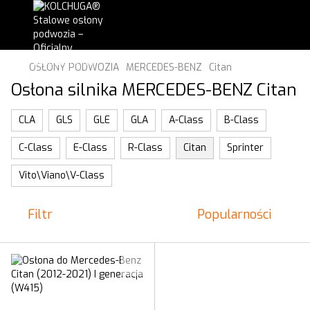
OSŁONY PODWOZIA
MERCEDES-BENZ
Citan
Osłona silnika MERCEDES-BENZ Citan
CLA
GLS
GLE
GLA
A-Class
B-Class
C-Class
E-Class
R-Class
Citan
Sprinter
Vito\Viano\V-Class
Filtr
Popularności