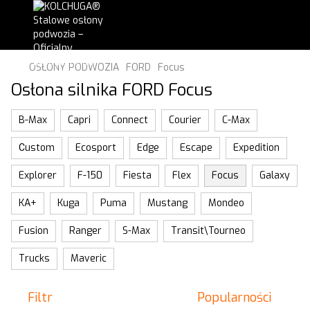
OSŁONY PODWOZIA
FORD
Focus
Osłona silnika FORD Focus
B-Max
Capri
Connect
Courier
C-Max
Сustom
Ecosport
Edge
Escape
Expedition
Explorer
F-150
Fiesta
Flex
Focus
Galaxy
KA+
Kuga
Puma
Mustang
Mondeo
Fusion
Ranger
S-Max
Transit\Tourneo
Trucks
Maveric
Filtr
Popularności