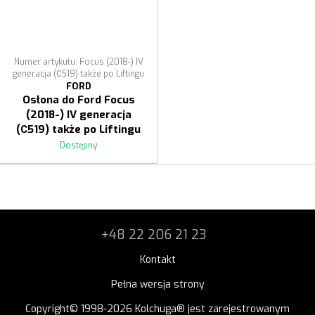
Numer artykułu: Focus (2018-) IV
generacja (С519) także po Liftingu
FORD
Osłona do Ford Focus
(2018-) IV generacja
(С519) także po Liftingu
Dostępny
+48 22 206 21 23
Kontakt
Pełna wersja strony
Copyright© 1998-2026 Kolchuga® jest zarejestrowanym