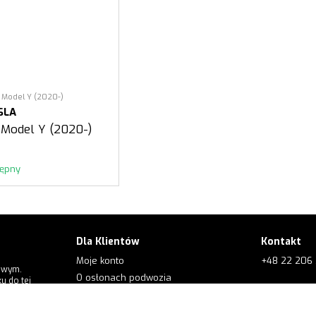
 Model Y (2020-)
SLA
 Model Y (2020-)
tępny
Dla Klientów
Kontakt
Moje konto
+48 22 206 
owym.
O osłonach podwozia
u do tej
+48 573 56
Dla klientów
O firmie
e.order@kol