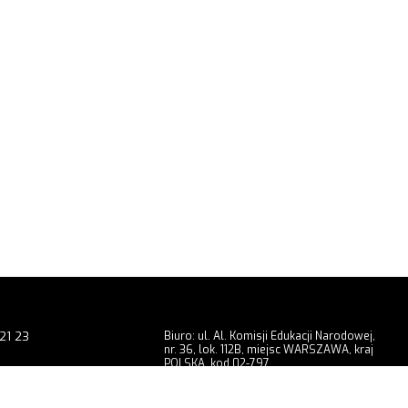
21 23
Biuro: ul. Al. Komisji Edukacji Narodowej,
nr. 36, lok. 112B, miejsc WARSZAWA, kraj
POLSKA, kod 02-797
9 201
Showroom: ul. Radomska, nr. 3, miejsc
WARSZAWA, kraj POLSKA, kod 02-323
chuga.pl