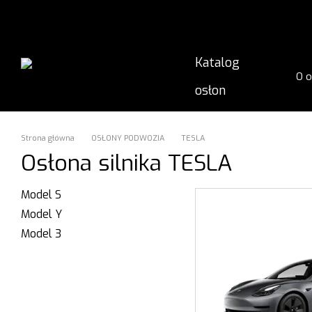
Przejdź do głównej treści
Katalog
O 
osłon
Inn
Wys
Mon
Gwa
Strona główna
OSŁONY PODWOZIA
TESLA
Osłona silnika TESLA
Model S
Model Y
Model 3