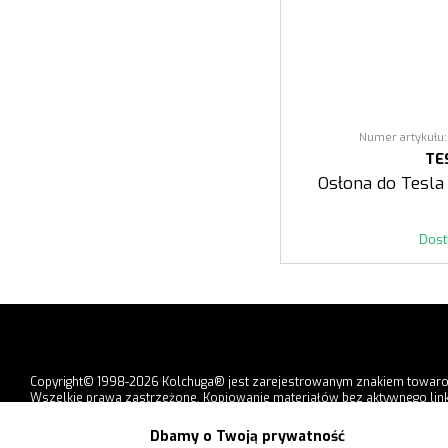
Numer artykułu:
TE
Osłona do Tesla
Dos
Copyright© 1998-2026 Kolchuga® jest zarejestrowanym znakiem towar
Wszelkie prawa zastrzeżone. Kopiowanie materiałów bez aktywnego link
strony jest zabronione.
Dbamy o Twoją prywatność
Formy płatności