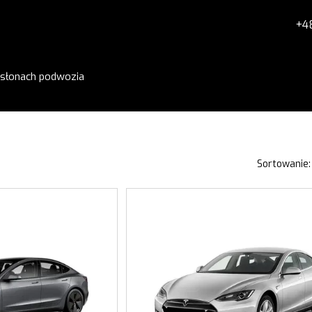
+4
osłonach podwozia
owacyjne technologie
Dla klientów
okiej jakości materiały
Płatność i dostawa
taż i użytkowanie
Zwrot i wymiana
rancja jakości
Polityka Prywatności i Regulamin
O fir
Blog
FAQ
Sortowanie: