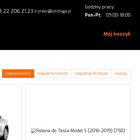
Godziny pracy:
8 22 206 21 23
e.order@kolchuga.pl
Pon-Pt:
09:00-18:00
Mój koszyk
mie
Kontakt
popularności
najpierw tańsze
najpierw droższe
nazwy