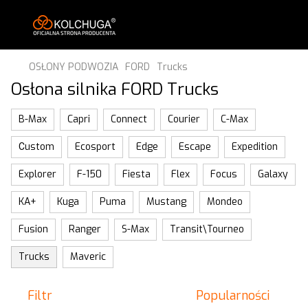
OSŁONY PODWOZIA
FORD
Trucks
Osłona silnika FORD Trucks
B-Max
Capri
Connect
Courier
C-Max
Сustom
Ecosport
Edge
Escape
Expedition
Explorer
F-150
Fiesta
Flex
Focus
Galaxy
KA+
Kuga
Puma
Mustang
Mondeo
Fusion
Ranger
S-Max
Transit\Tourneo
Trucks
Maveric
Filtr
Popularności