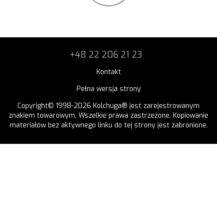
+48 22 206 21 23
Kontakt
Pełna wersja strony
Copyright© 1998-2026 Kolchuga® jest zarejestrowanym
znakiem towarowym. Wszelkie prawa zastrzeżone. Kopiowanie
materiałów bez aktywnego linku do tej strony jest zabronione.