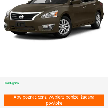
Dostępny
Aby poznać cenę, wybierz poniżej żądaną
powłokę