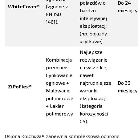
pojazdów o
Do 24
WhiteCover®
(zgodne z
bardzo
miesięcy
EN ISO
intensywnej
1461).
eksploatacji
(np. pojazdy
użytkowe).
Najlepsze
Kombinacja
rozwiązanie
premium:
na wszelkie,
Cynkowanie
nawet
ogniowe +
najtrudniejsze
Do 36
ZiPoFlex®
Malowanie
warunki
miesięcy
polimerowe
eksploatacji
+ Lakier
(kategoria
polimerowy.
korozyjności
C5).
Osłona Kolchuga® zapewnia kompleksową ochronę,