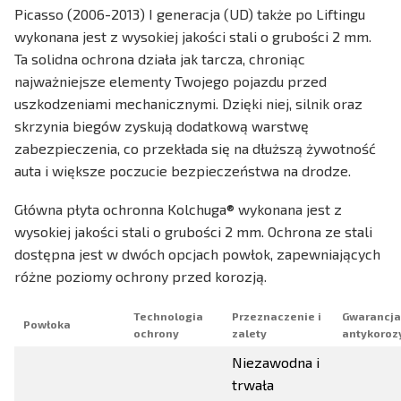
Picasso (2006-2013) I generacja (UD) także po Liftingu
wykonana jest z wysokiej jakości stali o grubości 2 mm.
Ta solidna ochrona działa jak tarcza, chroniąc
najważniejsze elementy Twojego pojazdu przed
uszkodzeniami mechanicznymi. Dzięki niej, silnik oraz
skrzynia biegów zyskują dodatkową warstwę
zabezpieczenia, co przekłada się na dłuższą żywotność
auta i większe poczucie bezpieczeństwa na drodze.
Główna płyta ochronna Kolchuga® wykonana jest z
wysokiej jakości stali o grubości 2 mm. Ochrona ze stali
dostępna jest w dwóch opcjach powłok, zapewniających
różne poziomy ochrony przed korozją.
Technologia
Przeznaczenie i
Gwarancja
Powłoka
ochrony
zalety
antykoroz
Niezawodna i
trwała