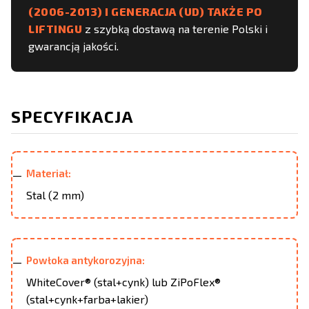
(2006-2013) I GENERACJA (UD) TAKŻE PO
LIFTINGU
z szybką dostawą na terenie Polski i
gwarancją jakości.
SPECYFIKACJA
Materiał:
Stal (2 mm)
Powłoka antykorozyjna:
WhiteCover® (stal+cynk) lub ZiPoFlex®
(stal+cynk+farba+lakier)