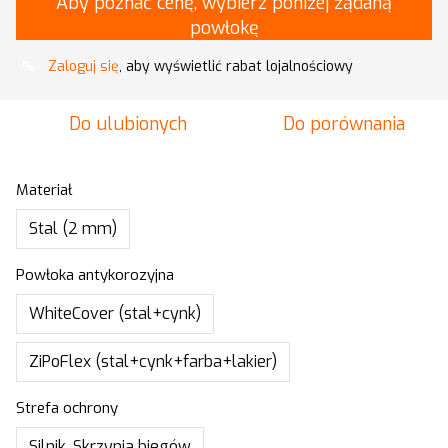
Aby poznać cenę, wybierz poniżej żądaną
powłokę
Zaloguj się
, aby wyświetlić rabat lojalnościowy
%
Do ulubionych
Do porównania
Materiał
Stal (2 mm)
Powłoka antykorozyjna
WhiteCover (stal+cynk)
ZiPoFlex (stal+cynk+farba+lakier)
Strefa ochrony
Silnik, Skrzynia biegów