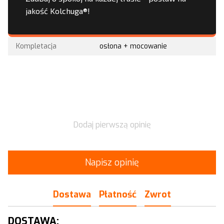
jakość Kolchuga®!
Kompletacja
osłona + mocowanie
Dodaj pierwszą opinię
Napisz opinię
Dostawa
Płatność
Zwrot
DOSTAWA: