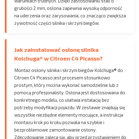
warunkach trudnych. Dzięki zastosowaniu stali o
grubości 2 mm, osłona zapewnia wysoką odporność
na uderzenia oraz zarysowania, co znacząco zwiększa
żywotność części silnika i skrzyni biegów.
Jak zainstalować osłonę silnika
Kolchuga® w Citroen C4 Picasso?
Montaż osłony silnika i skrzyni biegów Kolchuga® do
Citroen C4 Picasso jest procesem stosunkowo
prostym, który można wykonać samodzielnie lub z
pomocą profesjonalisty. Osłona jest dostosowana do
konkretnego modelu, co ułatwia instalację bez
potrzeby modyfikacji pojazdu. W zestawie znajdują się
wszystkie niezbędne elementy mocujące, a instrukcja
montażu krok po kroku pozwala na szybkie i
bezproblemowe zamontowanie osłony.
Zdecydowanie zaleca się, aby przed przystąpieniem do