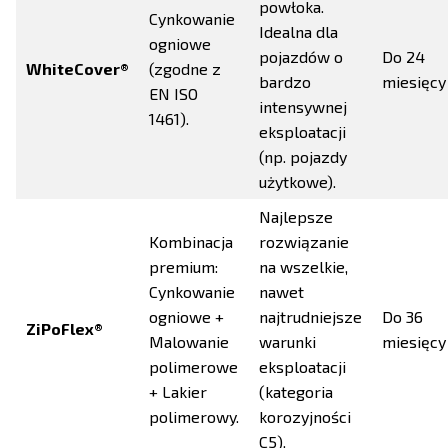
powłoka.
Cynkowanie
Idealna dla
ogniowe
pojazdów o
Do 24
WhiteCover®
(zgodne z
bardzo
miesięcy
EN ISO
intensywnej
1461).
eksploatacji
(np. pojazdy
użytkowe).
Najlepsze
Kombinacja
rozwiązanie
premium:
na wszelkie,
Cynkowanie
nawet
ogniowe +
najtrudniejsze
Do 36
ZiPoFlex®
Malowanie
warunki
miesięcy
polimerowe
eksploatacji
+ Lakier
(kategoria
polimerowy.
korozyjności
C5).