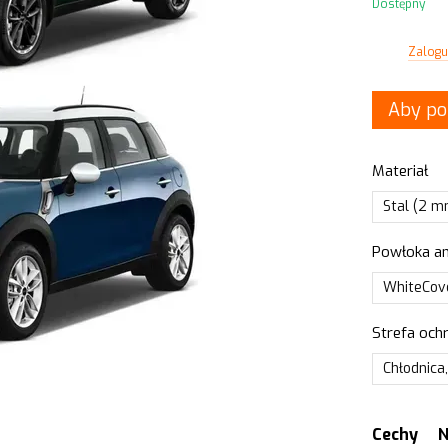
Dostępny
Zaloguj
%
Aby po
Materiał
Stal (2 
Powłoka an
WhiteCove
Strefa och
Chłodnica,
Cechy
N