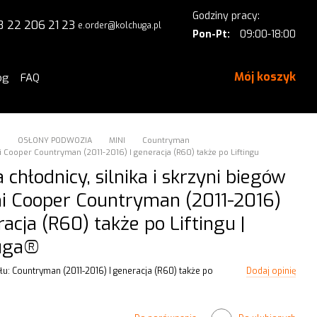
Godziny pracy:
8 22 206 21 23
e.order@kolchuga.pl
Pon-Pt:
09:00-18:00
Mój koszyk
og
FAQ
a
OSŁONY PODWOZIA
MINI
Countryman
i Cooper Countryman (2011-2016) I generacja (R60) także po Liftingu
 chłodnicy, silnika i skrzyni biegów
ni Cooper Countryman (2011-2016)
racja (R60) także po Liftingu |
uga®
u: Countryman (2011-2016) I generacja (R60) także po
Dodaj opinię