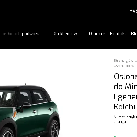
+4
O firmie
Kontakt
Bl
O osłonach podwozia
Dla klientów
Strona główn
Osłona do Min
Osłona
do Mi
I gene
Kolch
Numer artykuł
Liftingu