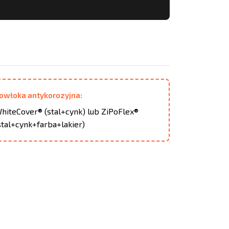
owłoka antykorozyjna:
hiteCover® (stal+cynk) lub ZiPoFlex®
stal+cynk+farba+lakier)