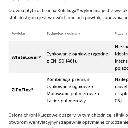
Główna płyta ochronna Kolchuga® wykonana jest z wysokie
stali dostępna jest w dwóch opcjach powłok, zapewniają
Powłoka
Technologia ochrony
Przeznac
Nieza
Cynkowanie ogniowe (zgodne
Ideal
WhiteCover®
z EN ISO 1461).
intens
pojazd
Kombinacja premium:
Najle
Cynkowanie ogniowe +
nawet 
ZiPoFlex®
Malowanie polimerowe +
eksplo
Lakier polimerowy.
C5).
Osłona chroni kluczowe obszary, w tym chłodnicę, silnik 
otworom wentylacyjnym zapewnia optymalne chłodzenie,