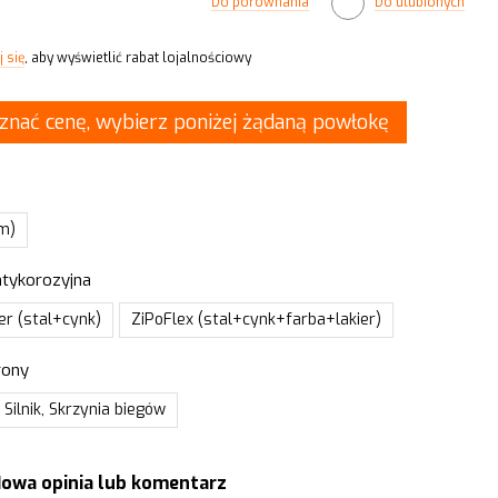
Do porównania
Do ulubionych
 się
, aby wyświetlić rabat lojalnościowy
znać cenę, wybierz poniżej żądaną powłokę
mm)
tykorozyjna
r (stal+cynk)
ZiPoFlex (stal+cynk+farba+lakier)
rony
 Silnik, Skrzynia biegów
owa opinia lub komentarz