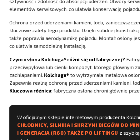
sztywność i zdolność do absorpcji uderzeń. Otwory serw
elementów serwisowych, co ułatwia konserwację pojazdu
Ochrona przed uderzeniami kamieni, lodu, zanieczyszcz
kluczowe zalety tego produktu. Dzięki solidnej konstruk
także poprawia aerodynamikę pojazdu. Montaż osłony jest
co ułatwia samodzielną instalację.
Czym osłona Kolchuga® różni się od fabrycznej?
Fabryc
przeciwpyłowa lub cienki kompozyt, którego głównym za
zachlapaniami.
Kolchuga®
to wytrzymała metalowa osłona
Zapewnia realną ochronę przed uderzeniami kamieni, lodu
Kluczowa różnica
: fabryczna osłona chroni głównie prz
W oficjalnym sklepie internetowym producenta Kolc
CHŁODNICY, SILNIKA I SKRZYNI BIEGÓW DO MI
I GENERACJA (R60) TAKŻE PO LIFTINGU
z szybką 