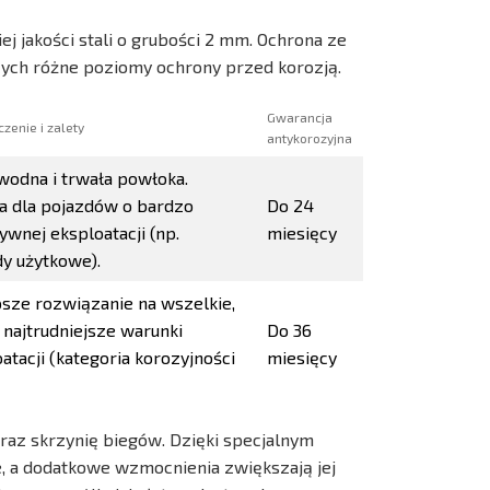
j jakości stali o grubości 2 mm. Ochrona ze
cych różne poziomy ochrony przed korozją.
Gwarancja
zenie i zalety
antykorozyjna
wodna i trwała powłoka.
na dla pojazdów o bardzo
Do 24
ywnej eksploatacji (np.
miesięcy
y użytkowe).
psze rozwiązanie na wszelkie,
najtrudniejsze warunki
Do 36
atacji (kategoria korozyjności
miesięcy
oraz skrzynię biegów. Dzięki specjalnym
 a dodatkowe wzmocnienia zwiększają jej