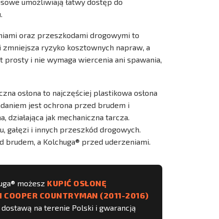
isowe umożliwiają łatwy dostęp do
.
eniami oraz przeszkodami drogowymi to
cji zmniejsza ryzyko kosztownych napraw, a
 prosty i nie wymaga wiercenia ani spawania,
zna osłona to najczęściej plastikowa osłona
daniem jest ochrona przed brudem i
, działająca jak mechaniczna tarcza.
, gałęzi i innych przeszkód drogowych.
ed brudem, a Kolchuga® przed uderzeniami.
huga® możesz
KUPIĆ OSŁONĘ
NI COOPER COUNTRYMAN (2011-2016)
dostawą na terenie Polski i gwarancją