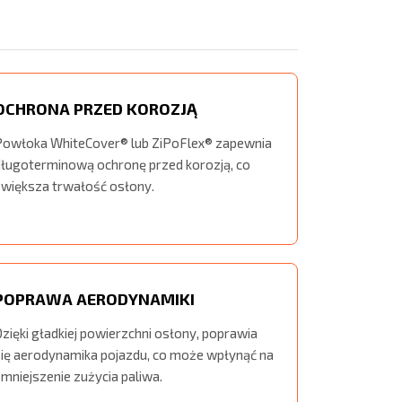
OCHRONA PRZED KOROZJĄ
Powłoka WhiteCover® lub ZiPoFlex® zapewnia
długoterminową ochronę przed korozją, co
zwiększa trwałość osłony.
POPRAWA AERODYNAMIKI
zięki gładkiej powierzchni osłony, poprawia
się aerodynamika pojazdu, co może wpłynąć na
mniejszenie zużycia paliwa.