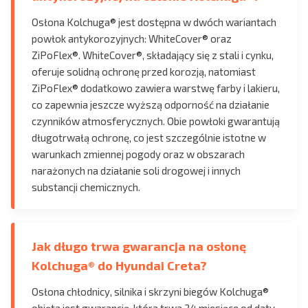
Osłona Kolchuga® jest dostępna w dwóch wariantach
powłok antykorozyjnych: WhiteCover® oraz
ZiPoFlex®. WhiteCover®, składający się z stali i cynku,
oferuje solidną ochronę przed korozją, natomiast
ZiPoFlex® dodatkowo zawiera warstwę farby i lakieru,
co zapewnia jeszcze wyższą odporność na działanie
czynników atmosferycznych. Obie powłoki gwarantują
długotrwałą ochronę, co jest szczególnie istotne w
warunkach zmiennej pogody oraz w obszarach
narażonych na działanie soli drogowej i innych
substancji chemicznych.
Jak długo trwa gwarancja na osłonę
Kolchuga® do Hyundai Creta?
Osłona chłodnicy, silnika i skrzyni biegów Kolchuga®
objęta jest gwarancją, która trwa 24 miesiące od daty