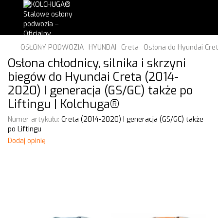
OSŁONY PODWOZIA
HYUNDAI
Creta
Osłona do Hyundai Cret
Osłona chłodnicy, silnika i skrzyni
biegów do Hyundai Creta (2014-
2020) I generacja (GS/GC) także po
Liftingu | Kolchuga®
Numer artykułu:
Creta (2014-2020) I generacja (GS/GC) także
po Liftingu
Dodaj opinię