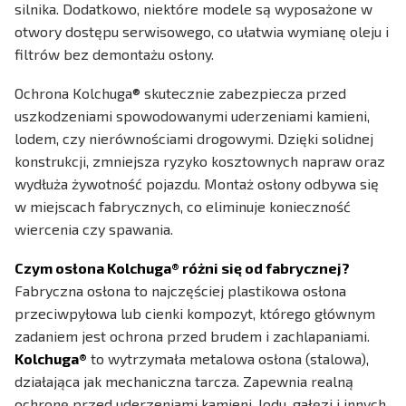
silnika. Dodatkowo, niektóre modele są wyposażone w
otwory dostępu serwisowego, co ułatwia wymianę oleju i
filtrów bez demontażu osłony.
Ochrona Kolchuga® skutecznie zabezpiecza przed
uszkodzeniami spowodowanymi uderzeniami kamieni,
lodem, czy nierównościami drogowymi. Dzięki solidnej
konstrukcji, zmniejsza ryzyko kosztownych napraw oraz
wydłuża żywotność pojazdu. Montaż osłony odbywa się
w miejscach fabrycznych, co eliminuje konieczność
wiercenia czy spawania.
Czym osłona Kolchuga® różni się od fabrycznej?
Fabryczna osłona to najczęściej plastikowa osłona
przeciwpyłowa lub cienki kompozyt, którego głównym
zadaniem jest ochrona przed brudem i zachlapaniami.
Kolchuga®
to wytrzymała metalowa osłona (stalowa),
działająca jak mechaniczna tarcza. Zapewnia realną
ochronę przed uderzeniami kamieni, lodu, gałęzi i innych