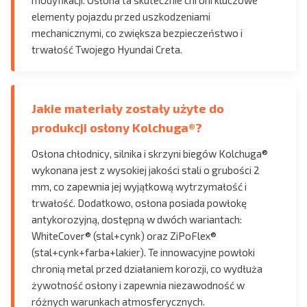
elementy pojazdu przed uszkodzeniami
mechanicznymi, co zwiększa bezpieczeństwo i
trwałość Twojego Hyundai Creta.
Jakie materiały zostały użyte do
produkcji osłony Kolchuga®?
Osłona chłodnicy, silnika i skrzyni biegów Kolchuga®
wykonana jest z wysokiej jakości stali o grubości 2
mm, co zapewnia jej wyjątkową wytrzymałość i
trwałość. Dodatkowo, osłona posiada powłokę
antykorozyjną, dostępną w dwóch wariantach:
WhiteCover® (stal+cynk) oraz ZiPoFlex®
(stal+cynk+farba+lakier). Te innowacyjne powłoki
chronią metal przed działaniem korozji, co wydłuża
żywotność osłony i zapewnia niezawodność w
różnych warunkach atmosferycznych.