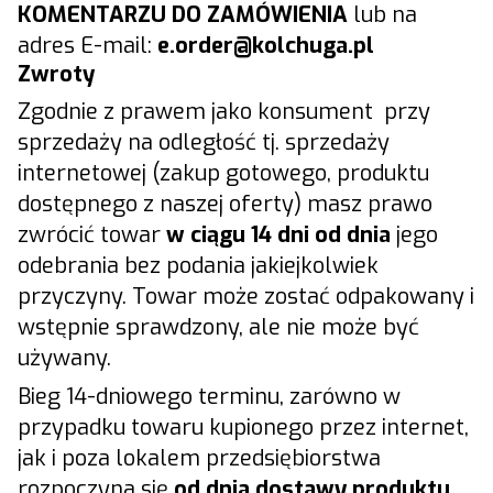
KOMENTARZU DO ZAMÓWIENIA
lub na
adres E-mail:
e.
order@kolchuga.pl
Zwroty
Zgodnie z prawem jako konsument przy
sprzedaży na odległość tj. sprzedaży
internetowej (zakup gotowego, produktu
dostępnego z naszej oferty) masz prawo
zwrócić towar
w ciągu 14 dni od dnia
jego
odebrania bez podania jakiejkolwiek
przyczyny. Towar może zostać odpakowany i
wstępnie sprawdzony, ale nie może być
używany.
Bieg 14-dniowego terminu, zarówno w
przypadku towaru kupionego przez internet,
jak i poza lokalem przedsiębiorstwa
rozpoczyna się
od dnia dostawy produktu.