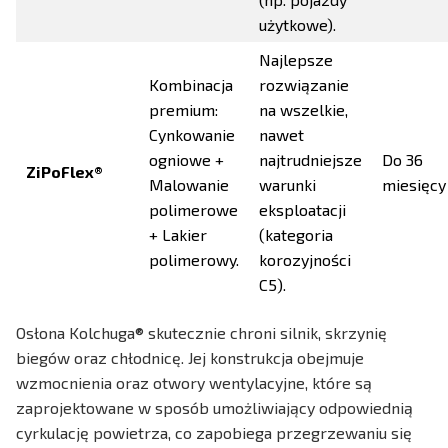
użytkowe).
Najlepsze
Kombinacja
rozwiązanie
premium:
na wszelkie,
Cynkowanie
nawet
ogniowe +
najtrudniejsze
Do 36
ZiPoFlex®
Malowanie
warunki
miesięcy
polimerowe
eksploatacji
+ Lakier
(kategoria
polimerowy.
korozyjności
C5).
Osłona Kolchuga® skutecznie chroni silnik, skrzynię
biegów oraz chłodnicę. Jej konstrukcja obejmuje
wzmocnienia oraz otwory wentylacyjne, które są
zaprojektowane w sposób umożliwiający odpowiednią
cyrkulację powietrza, co zapobiega przegrzewaniu się