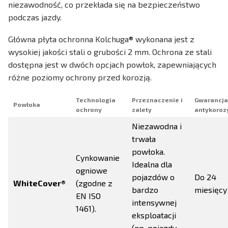
niezawodność, co przekłada się na bezpieczeństwo
podczas jazdy.
Główna płyta ochronna Kolchuga® wykonana jest z
wysokiej jakości stali o grubości 2 mm. Ochrona ze stali
dostępna jest w dwóch opcjach powłok, zapewniających
różne poziomy ochrony przed korozją.
Technologia
Przeznaczenie i
Gwarancja
Powłoka
ochrony
zalety
antykoroz
Niezawodna i
trwała
powłoka.
Cynkowanie
Idealna dla
ogniowe
pojazdów o
Do 24
WhiteCover®
(zgodne z
bardzo
miesięcy
EN ISO
intensywnej
1461).
eksploatacji
(np. pojazdy