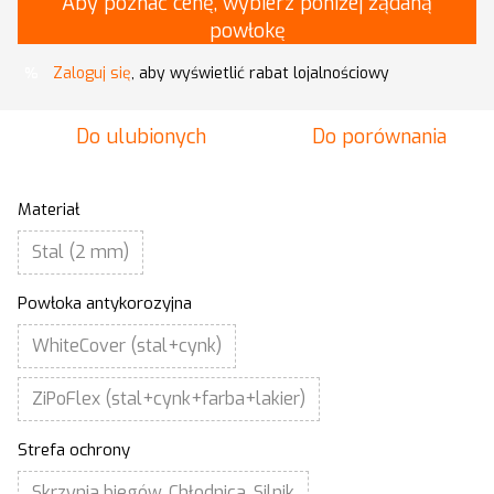
Aby poznać cenę, wybierz poniżej żądaną
powłokę
Zaloguj się
, aby wyświetlić rabat lojalnościowy
%
Do ulubionych
Do porównania
Materiał
Stal (2 mm)
Powłoka antykorozyjna
WhiteCover (stal+cynk)
ZiPoFlex (stal+cynk+farba+lakier)
Strefa ochrony
Skrzynia biegów, Chłodnica, Silnik