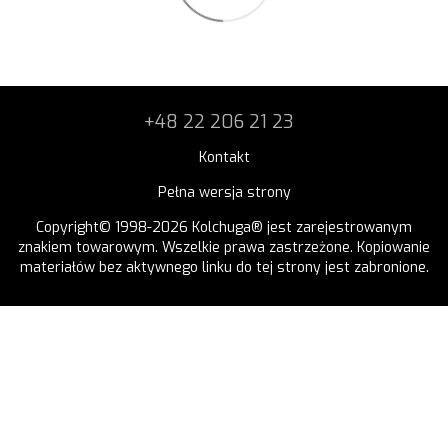
+48 22 206 21 23
Kontakt
Pełna wersja strony
Copyright© 1998-2026 Kolchuga® jest zarejestrowanym
znakiem towarowym. Wszelkie prawa zastrzeżone. Kopiowanie
materiałów bez aktywnego linku do tej strony jest zabronione.