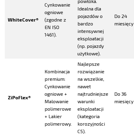
powłoka.
Cynkowanie
Idealna dla
ogniowe
pojazdów o
Do 24
WhiteCover®
(zgodne z
bardzo
miesięcy
EN ISO
intensywnej
1461).
eksploatacji
(np. pojazdy
użytkowe).
Najlepsze
Kombinacja
rozwiązanie
premium:
na wszelkie,
Cynkowanie
nawet
ogniowe +
najtrudniejsze
Do 36
ZiPoFlex®
Malowanie
warunki
miesięcy
polimerowe
eksploatacji
+ Lakier
(kategoria
polimerowy.
korozyjności
C5).