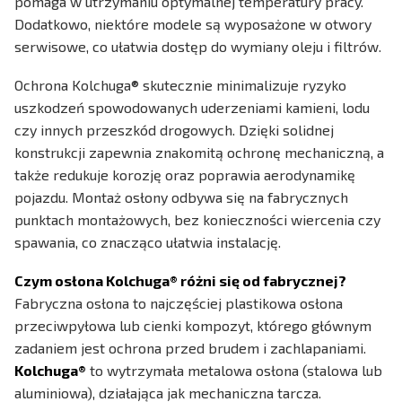
pomaga w utrzymaniu optymalnej temperatury pracy.
Dodatkowo, niektóre modele są wyposażone w otwory
serwisowe, co ułatwia dostęp do wymiany oleju i filtrów.
Ochrona Kolchuga® skutecznie minimalizuje ryzyko
uszkodzeń spowodowanych uderzeniami kamieni, lodu
czy innych przeszkód drogowych. Dzięki solidnej
konstrukcji zapewnia znakomitą ochronę mechaniczną, a
także redukuje korozję oraz poprawia aerodynamikę
pojazdu. Montaż osłony odbywa się na fabrycznych
punktach montażowych, bez konieczności wiercenia czy
spawania, co znacząco ułatwia instalację.
Czym osłona Kolchuga® różni się od fabrycznej?
Fabryczna osłona to najczęściej plastikowa osłona
przeciwpyłowa lub cienki kompozyt, którego głównym
zadaniem jest ochrona przed brudem i zachlapaniami.
Kolchuga®
to wytrzymała metalowa osłona (stalowa lub
aluminiowa), działająca jak mechaniczna tarcza.