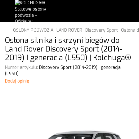
OSŁONY PODWOZIA
LAND ROVER
Discovery Sport
Osłona d
Osłona silnika i skrzyni biegów do
Land Rover Discovery Sport (2014-
2019) I generacja (L550) | Kolchuga®
Numer artykułu:
Discovery Sport (2014-2019) I generacja
(L550)
Dodaj opinię