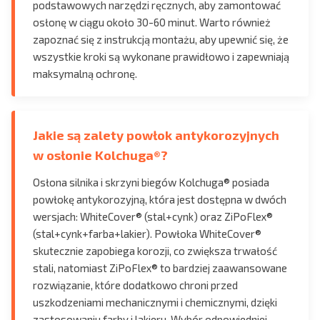
podstawowych narzędzi ręcznych, aby zamontować
osłonę w ciągu około 30-60 minut. Warto również
zapoznać się z instrukcją montażu, aby upewnić się, że
wszystkie kroki są wykonane prawidłowo i zapewniają
maksymalną ochronę.
Jakie są zalety powłok antykorozyjnych
w osłonie Kolchuga®?
Osłona silnika i skrzyni biegów Kolchuga® posiada
powłokę antykorozyjną, która jest dostępna w dwóch
wersjach: WhiteCover® (stal+cynk) oraz ZiPoFlex®
(stal+cynk+farba+lakier). Powłoka WhiteCover®
skutecznie zapobiega korozji, co zwiększa trwałość
stali, natomiast ZiPoFlex® to bardziej zaawansowane
rozwiązanie, które dodatkowo chroni przed
uszkodzeniami mechanicznymi i chemicznymi, dzięki
zastosowaniu farby i lakieru. Wybór odpowiedniej