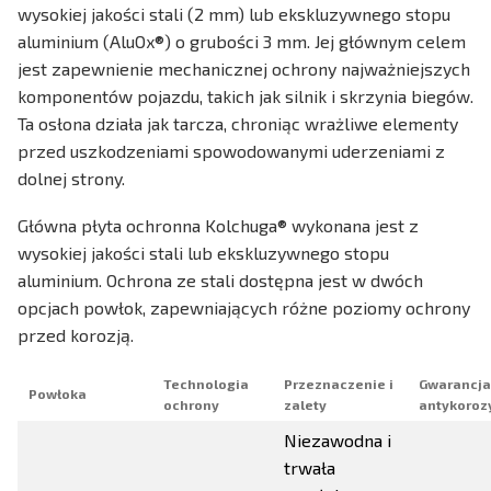
wysokiej jakości stali (2 mm) lub ekskluzywnego stopu
aluminium (AluOx®) o grubości 3 mm. Jej głównym celem
jest zapewnienie mechanicznej ochrony najważniejszych
komponentów pojazdu, takich jak silnik i skrzynia biegów.
Ta osłona działa jak tarcza, chroniąc wrażliwe elementy
przed uszkodzeniami spowodowanymi uderzeniami z
dolnej strony.
Główna płyta ochronna Kolchuga® wykonana jest z
wysokiej jakości stali lub ekskluzywnego stopu
aluminium. Ochrona ze stali dostępna jest w dwóch
opcjach powłok, zapewniających różne poziomy ochrony
przed korozją.
Technologia
Przeznaczenie i
Gwarancja
Powłoka
ochrony
zalety
antykoroz
Niezawodna i
trwała