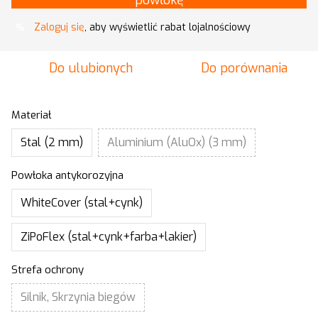
powłokę
Zaloguj się
, aby wyświetlić rabat lojalnościowy
%
Do ulubionych
Do porównania
Materiał
Stal (2 mm)
Aluminium (AluOx) (3 mm)
Powłoka antykorozyjna
WhiteCover (stal+cynk)
ZiPoFlex (stal+cynk+farba+lakier)
Strefa ochrony
Silnik, Skrzynia biegów