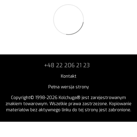
+48 22 206 21 23
Kontakt
Pełna wersja strony
Copyright© 1998-2026 Kolchuga® jest zarejestrowanym
znakiem towarowym. Wszelkie prawa zastrzeżone. Kopiowanie
materiałów bez aktywnego linku do tej strony jest zabronione.