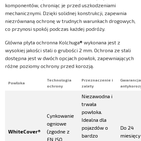
komponentów, chroniąc je przed uszkodzeniami
mechanicznymi. Dzięki solidnej konstrukcji, zapewnia
niezrównaną ochronę w trudnych warunkach drogowych,
co przynosi spokój podczas każdej podróży.
Główna płyta ochronna Kolchuga® wykonana jest z
wysokiej jakości stali o grubości 2 mm. Ochrona ze stali
dostępna jest w dwóch opcjach powłok, zapewniających
różne poziomy ochrony przed korozją.
Technologia
Przeznaczenie i
Gwarancja
Powłoka
ochrony
zalety
antykoroz
Niezawodna i
trwała
powłoka.
Cynkowanie
Idealna dla
ogniowe
pojazdów o
Do 24
WhiteCover®
(zgodne z
bardzo
miesięcy
EN ISO