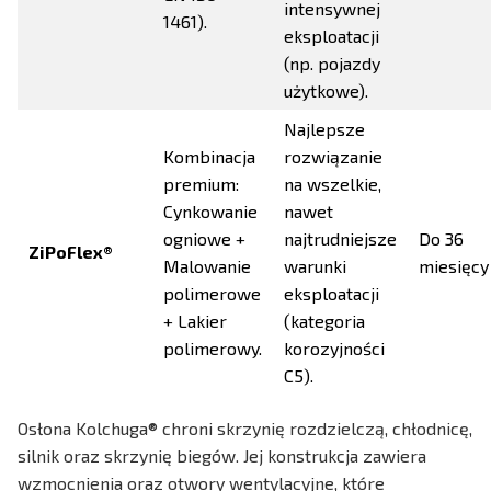
intensywnej
1461).
eksploatacji
(np. pojazdy
użytkowe).
Najlepsze
Kombinacja
rozwiązanie
premium:
na wszelkie,
Cynkowanie
nawet
ogniowe +
najtrudniejsze
Do 36
ZiPoFlex®
Malowanie
warunki
miesięcy
polimerowe
eksploatacji
+ Lakier
(kategoria
polimerowy.
korozyjności
C5).
Osłona Kolchuga® chroni skrzynię rozdzielczą, chłodnicę,
silnik oraz skrzynię biegów. Jej konstrukcja zawiera
wzmocnienia oraz otwory wentylacyjne, które