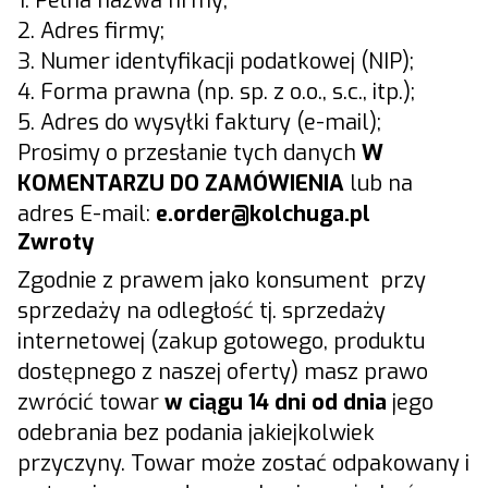
1. Pełna nazwa firmy;
2. Adres firmy;
3. Numer identyfikacji podatkowej (NIP);
4. Forma prawna (np. sp. z o.o., s.c., itp.);
5. Adres do wysyłki faktury (e-mail);
Prosimy o przesłanie tych danych
W
KOMENTARZU DO ZAMÓWIENIA
lub na
adres E-mail:
e.
order@kolchuga.pl
Zwroty
Zgodnie z prawem jako konsument przy
sprzedaży na odległość tj. sprzedaży
internetowej (zakup gotowego, produktu
dostępnego z naszej oferty) masz prawo
zwrócić towar
w ciągu 14 dni od dnia
jego
odebrania bez podania jakiejkolwiek
przyczyny. Towar może zostać odpakowany i