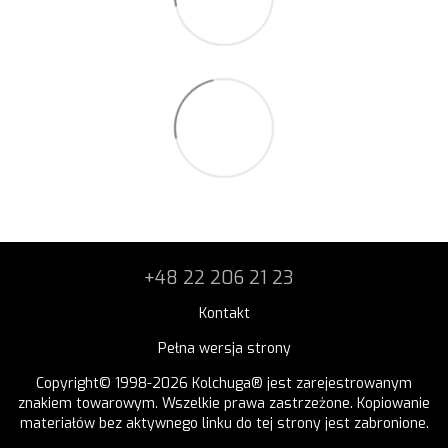
+48 22 206 21 23
Kontakt
Pełna wersja strony
Copyright© 1998-2026 Kolchuga® jest zarejestrowanym
znakiem towarowym. Wszelkie prawa zastrzeżone. Kopiowanie
materiałów bez aktywnego linku do tej strony jest zabronione.