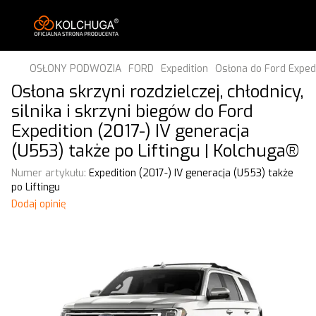
OSŁONY PODWOZIA
FORD
Expedition
Osłona do Ford Expedi
Osłona skrzyni rozdzielczej, chłodnicy,
silnika i skrzyni biegów do Ford
Expedition (2017-) IV generacja
(U553) także po Liftingu | Kolchuga®
Numer artykułu:
Expedition (2017-) IV generacja (U553) także
po Liftingu
Dodaj opinię