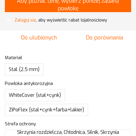
Aby poznać cenę, wybierz poniżej żądaną
powłokę
Zaloguj się
, aby wyświetlić rabat lojalnościowy
%
Do ulubionych
Do porównania
Materiał
Stal (2.5 mm)
Powłoka antykorozyjna
WhiteCover (stal+cynk)
ZiPoFlex (stal+cynk+farba+lakier)
Strefa ochrony
Skrzynia rozdzielcza, Chłodnica, Silnik, Skrzynia