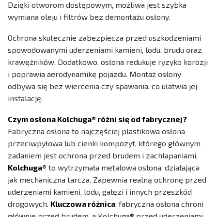
Dzięki otworom dostępowym, możliwa jest szybka
wymiana oleju i filtrów bez demontażu osłony.
Ochrona skutecznie zabezpiecza przed uszkodzeniami
spowodowanymi uderzeniami kamieni, lodu, brudu oraz
krawężników. Dodatkowo, osłona redukuje ryzyko korozji
i poprawia aerodynamikę pojazdu. Montaż osłony
odbywa się bez wiercenia czy spawania, co ułatwia jej
instalację.
Czym osłona Kolchuga® różni się od fabrycznej?
Fabryczna osłona to najczęściej plastikowa osłona
przeciwpyłowa lub cienki kompozyt, którego głównym
zadaniem jest ochrona przed brudem i zachlapaniami.
Kolchuga®
to wytrzymała metalowa osłona, działająca
jak mechaniczna tarcza. Zapewnia realną ochronę przed
uderzeniami kamieni, lodu, gałęzi i innych przeszkód
drogowych.
Kluczowa różnica
: fabryczna osłona chroni
głównie przed brudem, a Kolchuga® przed uderzeniami.