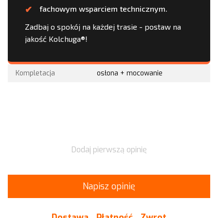
fachowym wsparciem technicznym.
Zadbaj o spokój na każdej trasie - postaw na
jakość Kolchuga®!
Kompletacja
osłona + mocowanie
Dodaj pierwszą opinię
Napisz opinię
Dostawa
Płatność
Zwrot