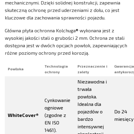
mechanicznymi. Dzięki solidnej konstrukcji, zapewnia
skuteczną ochronę przed uderzeniami z dołu, co jest
kluczowe dla zachowania sprawności pojazdu.
Główna płyta ochronna Kolchuga® wykonana jest z
wysokiej jakości stali o grubości 2 mm. Ochrona ze stali
dostępna jest w dwóch opcjach powłok, zapewniających
różne poziomy ochrony przed korozją.
Technologia
Przeznaczenie i
Gwarancja
Powłoka
ochrony
zalety
antykoroz
Niezawodna i
trwała
powłoka.
Cynkowanie
Idealna dla
ogniowe
pojazdów o
Do 24
WhiteCover®
(zgodne z
bardzo
miesięcy
EN ISO
intensywnej
1461).
eksploatacji