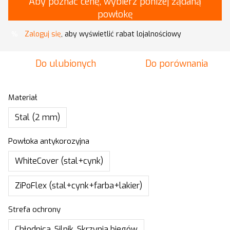
Aby poznać cenę, wybierz poniżej żądaną
powłokę
Zaloguj się
, aby wyświetlić rabat lojalnościowy
%
Do ulubionych
Do porównania
Materiał
Stal (2 mm)
Powłoka antykorozyjna
WhiteCover (stal+cynk)
ZiPoFlex (stal+cynk+farba+lakier)
Strefa ochrony
Chłodnica, Silnik, Skrzynia biegów