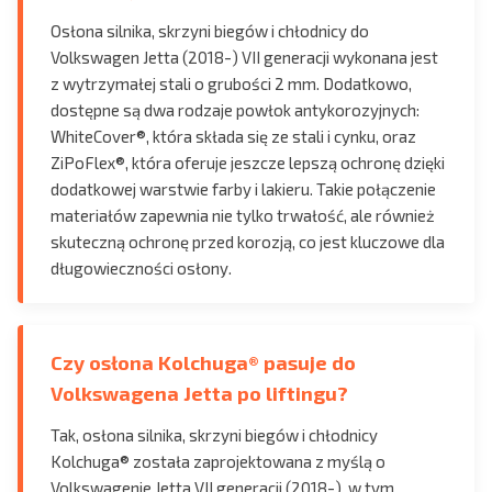
Osłona silnika, skrzyni biegów i chłodnicy do
Volkswagen Jetta (2018-) VII generacji wykonana jest
z wytrzymałej stali o grubości 2 mm. Dodatkowo,
dostępne są dwa rodzaje powłok antykorozyjnych:
WhiteCover®, która składa się ze stali i cynku, oraz
ZiPoFlex®, która oferuje jeszcze lepszą ochronę dzięki
dodatkowej warstwie farby i lakieru. Takie połączenie
materiałów zapewnia nie tylko trwałość, ale również
skuteczną ochronę przed korozją, co jest kluczowe dla
długowieczności osłony.
Czy osłona Kolchuga® pasuje do
Volkswagena Jetta po liftingu?
Tak, osłona silnika, skrzyni biegów i chłodnicy
Kolchuga® została zaprojektowana z myślą o
Volkswagenie Jetta VII generacji (2018-), w tym