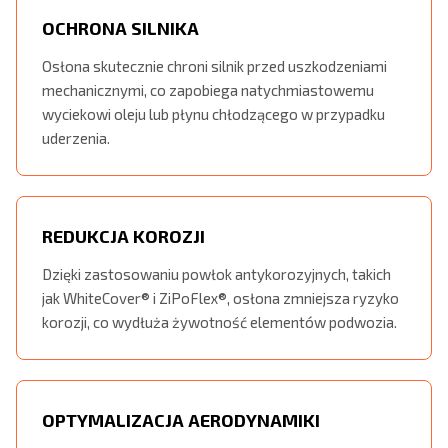
OCHRONA SILNIKA
Osłona skutecznie chroni silnik przed uszkodzeniami
mechanicznymi, co zapobiega natychmiastowemu
wyciekowi oleju lub płynu chłodzącego w przypadku
uderzenia.
REDUKCJA KOROZJI
Dzięki zastosowaniu powłok antykorozyjnych, takich
jak WhiteCover® i ZiPoFlex®, osłona zmniejsza ryzyko
korozji, co wydłuża żywotność elementów podwozia.
OPTYMALIZACJA AERODYNAMIKI