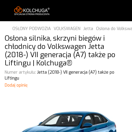
OSŁONY PODWOZIA
VOLKSWAGEN
Jetta
Osłona do Volkswag
Osłona silnika, skrzyni biegów i
chłodnicy do Volkswagen Jetta
(2018-) VII generacja (A7) także po
Liftingu | Kolchuga®
Numer artykułu:
Jetta (2018-) VII generacja (A7) także po
Liftingu
Dodaj opinię