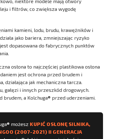
atkowo, niektóre modele mają otwory
eju i filtrów, co zwiększa wygodę
iami kamieni, lodu, brudu, krawężników i
działa jako bariera, zmniejszając ryzyko
ż jest dopasowana do fabrycznych punktów
nia.
zna osłona to najczęściej plastikowa osłona
daniem jest ochrona przed brudem i
, działająca jak mechaniczna tarcza.
, gałęzi i innych przeszkód drogowych.
ed brudem, a Kolchuga® przed uderzeniami.
huga® możesz
KUPIĆ OSŁONĘ SILNIKA,
GOO (2007-2021) II GENERACJA