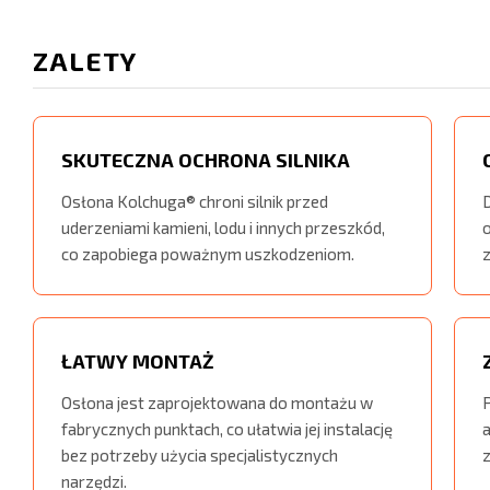
ZALETY
SKUTECZNA OCHRONA SILNIKA
Osłona Kolchuga® chroni silnik przed
uderzeniami kamieni, lodu i innych przeszkód,
o
co zapobiega poważnym uszkodzeniom.
z
ŁATWY MONTAŻ
Osłona jest zaprojektowana do montażu w
fabrycznych punktach, co ułatwia jej instalację
bez potrzeby użycia specjalistycznych
z
narzędzi.