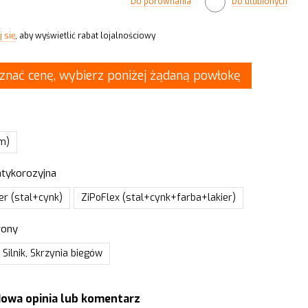
Do porównania
Do ulubionych
 się
, aby wyświetlić rabat lojalnościowy
znać cenę, wybierz poniżej żądaną powłokę
mm)
tykorozyjna
r (stal+cynk)
ZiPoFlex (stal+cynk+farba+lakier)
rony
 Silnik, Skrzynia biegów
owa opinia lub komentarz