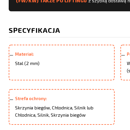
(FW/KW) TAKŻE PO LIFTINGU
z szybką dostawą na 
SPECYFIKACJA
Materiał:
P
Stal (2 mm)
W
(
Strefa ochrony:
Skrzynia biegów, Chłodnica, Silnik lub
Chłodnica, Silnik, Skrzynia biegów