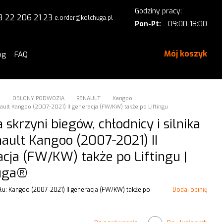
Godziny pracy:
8 22 206 21 23
e.order@kolchuga.pl
Pon-Pt:
09:00-18:00
Mój koszyk
og
FAQ
a
OSŁONY PODWOZIA
RENAULT
Kangoo
ault Kangoo (2007-2021) II generacja (FW/KW) także po Liftingu
 skrzyni biegów, chłodnicy i silnika
ault Kangoo (2007-2021) II
cja (FW/KW) także po Liftingu |
uga®
łu: Kangoo (2007-2021) II generacja (FW/KW) także po
Dodaj opinię