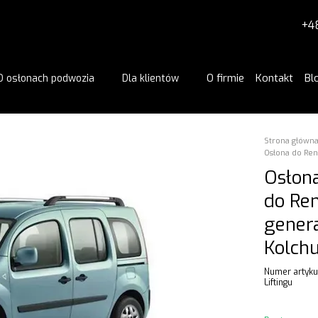
+4
O firmie
Kontakt
Bl
O osłonach podwozia
Dla klientów
Strona główn
Osłona do Ren
Osłona
do Ren
genera
Kolch
Numer artyku
Liftingu