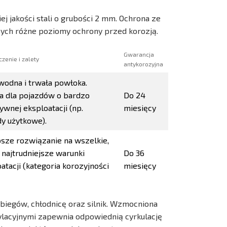
j jakości stali o grubości 2 mm. Ochrona ze
cych różne poziomy ochrony przed korozją.
Gwarancja
zenie i zalety
antykorozyjna
wodna i trwała powłoka.
na dla pojazdów o bardzo
Do 24
ywnej eksploatacji (np.
miesięcy
y użytkowe).
psze rozwiązanie na wszelkie,
najtrudniejsze warunki
Do 36
atacji (kategoria korozyjności
miesięcy
biegów, chłodnicę oraz silnik. Wzmocniona
lacyjnymi zapewnia odpowiednią cyrkulację