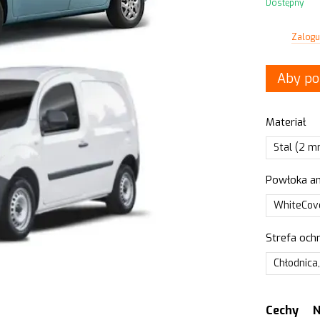
Dostępny
Zaloguj
%
Aby po
Materiał
Stal (2 
Powłoka an
WhiteCove
Strefa och
Chłodnica,
Cechy
N