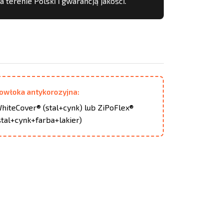
terenie Polski i gwarancją jakości.
owłoka antykorozyjna:
hiteCover® (stal+cynk) lub ZiPoFlex®
stal+cynk+farba+lakier)