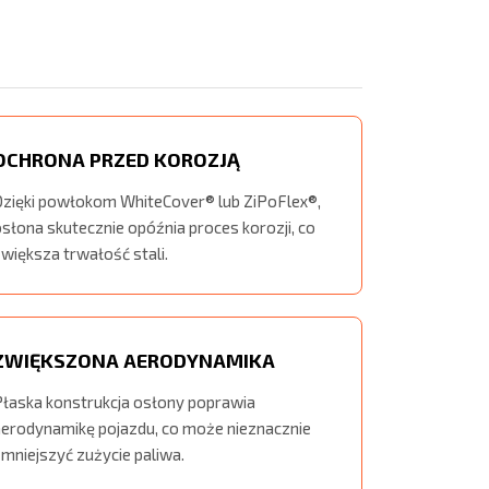
OCHRONA PRZED KOROZJĄ
Dzięki powłokom WhiteCover® lub ZiPoFlex®,
słona skutecznie opóźnia proces korozji, co
większa trwałość stali.
ZWIĘKSZONA AERODYNAMIKA
Płaska konstrukcja osłony poprawia
aerodynamikę pojazdu, co może nieznacznie
mniejszyć zużycie paliwa.