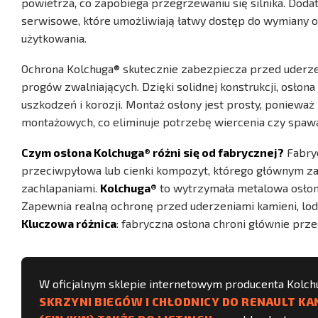
powietrza, co zapobiega przegrzewaniu się silnika. Dod
serwisowe, które umożliwiają łatwy dostęp do wymiany ol
użytkowania.
Ochrona Kolchuga® skutecznie zabezpiecza przed uderzen
progów zwalniających. Dzięki solidnej konstrukcji, osłona 
uszkodzeń i korozji. Montaż osłony jest prosty, poniewa
montażowych, co eliminuje potrzebę wiercenia czy spawa
Czym osłona Kolchuga® różni się od fabrycznej?
Fabryc
przeciwpyłowa lub cienki kompozyt, którego głównym za
zachlapaniami.
Kolchuga®
to wytrzymała metalowa osłona
Zapewnia realną ochronę przed uderzeniami kamieni, lodu
Kluczowa różnica
: fabryczna osłona chroni głównie prz
W oficjalnym sklepie internetowym producenta Kolc
SKRZYNI BIEGÓW I CHŁODNICY DO RENAULT KAN