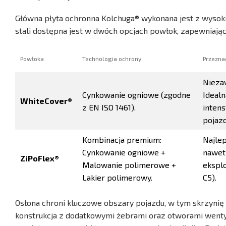
Główna płyta ochronna Kolchuga® wykonana jest z wysokie
stali dostępna jest w dwóch opcjach powłok, zapewniają
Powłoka
Technologia ochrony
Przeznac
Nieza
Cynkowanie ogniowe (zgodne
Ideal
WhiteCover®
z EN ISO 1461).
intens
pojazd
Kombinacja premium:
Najle
Cynkowanie ogniowe +
nawet 
ZiPoFlex®
Malowanie polimerowe +
eksplo
Lakier polimerowy.
C5).
Osłona chroni kluczowe obszary pojazdu, w tym skrzynię 
konstrukcja z dodatkowymi żebrami oraz otworami wenty