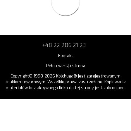
+48 22 206 21 23
Kontakt
Pełna wersja strony
Copyright© 1998-2026 Kolchuga® jest zarejestrowanym
znakiem towarowym. Wszelkie prawa zastrzeżone. Kopiowanie
materiałów bez aktywnego linku do tej strony jest zabronione.