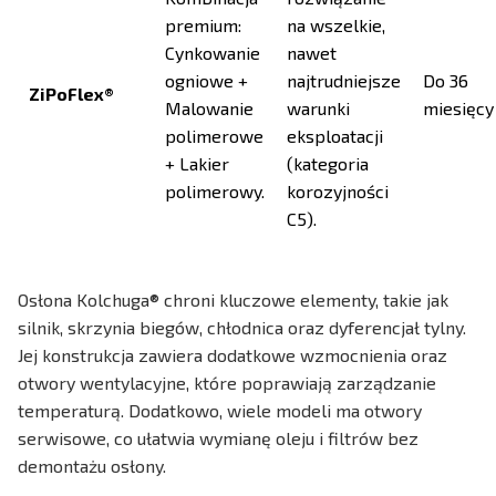
premium:
na wszelkie,
Cynkowanie
nawet
ogniowe +
najtrudniejsze
Do 36
ZiPoFlex®
Malowanie
warunki
miesięcy
polimerowe
eksploatacji
+ Lakier
(kategoria
polimerowy.
korozyjności
C5).
Osłona Kolchuga® chroni kluczowe elementy, takie jak
silnik, skrzynia biegów, chłodnica oraz dyferencjał tylny.
Jej konstrukcja zawiera dodatkowe wzmocnienia oraz
otwory wentylacyjne, które poprawiają zarządzanie
temperaturą. Dodatkowo, wiele modeli ma otwory
serwisowe, co ułatwia wymianę oleju i filtrów bez
demontażu osłony.