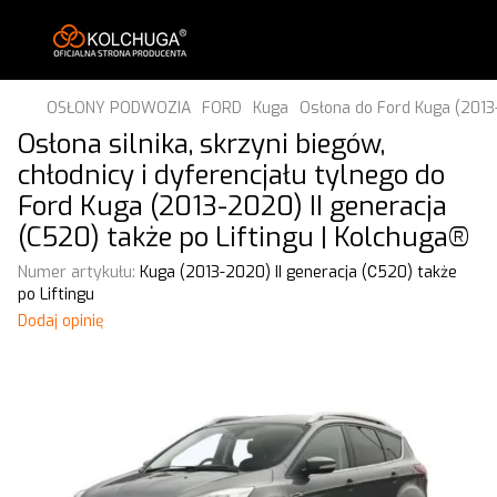
OSŁONY PODWOZIA
FORD
Kuga
Osłona do Ford Kuga (2013-
Osłona silnika, skrzyni biegów,
chłodnicy i dyferencjału tylnego do
Ford Kuga (2013-2020) II generacja
(C520) także po Liftingu | Kolchuga®
Numer artykułu:
Kuga (2013-2020) II generacja (С520) także
po Liftingu
Dodaj opinię