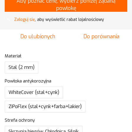
Aby poznać cenę, wybierz poniżej żądaną
powłokę
Zaloguj się
, aby wyświetlić rabat lojalnościowy
%
Do ulubionych
Do porównania
Materiał
Stal (2 mm)
Powłoka antykorozyjna
WhiteCover (stal+cynk)
ZiPoFlex (stal+cynk+farba+lakier)
Strefa ochrony
Skrzynia biegów, Chłodnica, Silnik