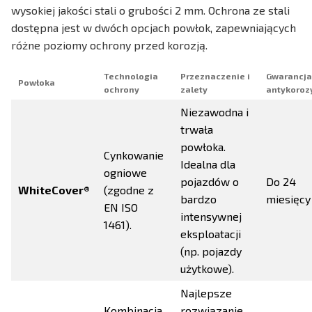
wysokiej jakości stali o grubości 2 mm. Ochrona ze stali
dostępna jest w dwóch opcjach powłok, zapewniających
różne poziomy ochrony przed korozją.
Technologia
Przeznaczenie i
Gwarancja
Powłoka
ochrony
zalety
antykoroz
Niezawodna i
trwała
powłoka.
Cynkowanie
Idealna dla
ogniowe
pojazdów o
Do 24
WhiteCover®
(zgodne z
bardzo
miesięcy
EN ISO
intensywnej
1461).
eksploatacji
(np. pojazdy
użytkowe).
Najlepsze
Kombinacja
rozwiązanie