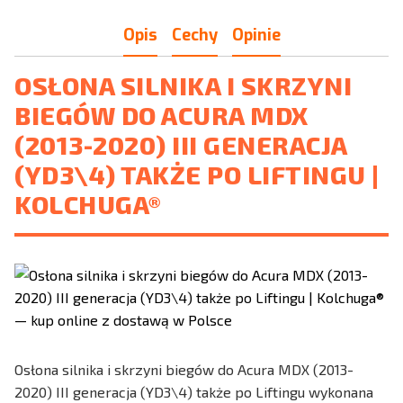
Opis
Cechy
Opinie
OSŁONA SILNIKA I SKRZYNI
BIEGÓW DO ACURA MDX
(2013-2020) III GENERACJA
(YD3\4) TAKŻE PO LIFTINGU |
KOLCHUGA®
Osłona silnika i skrzyni biegów do Acura MDX (2013-
2020) III generacja (YD3\4) także po Liftingu wykonana