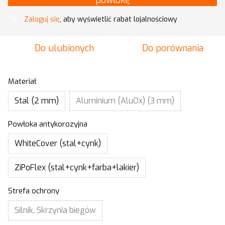
powłokę
Zaloguj się
, aby wyświetlić rabat lojalnościowy
%
Do ulubionych
Do porównania
Materiał
Stal (2 mm)
Aluminium (AluOx) (3 mm)
Powłoka antykorozyjna
WhiteCover (stal+cynk)
ZiPoFlex (stal+cynk+farba+lakier)
Strefa ochrony
Silnik, Skrzynia biegów