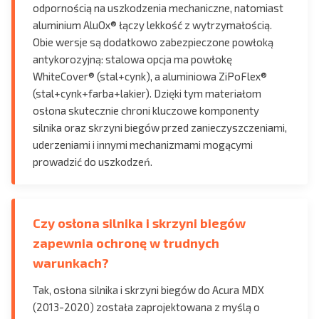
odpornością na uszkodzenia mechaniczne, natomiast
aluminium AluOx® łączy lekkość z wytrzymałością.
Obie wersje są dodatkowo zabezpieczone powłoką
antykorozyjną: stalowa opcja ma powłokę
WhiteCover® (stal+cynk), a aluminiowa ZiPoFlex®
(stal+cynk+farba+lakier). Dzięki tym materiałom
osłona skutecznie chroni kluczowe komponenty
silnika oraz skrzyni biegów przed zanieczyszczeniami,
uderzeniami i innymi mechanizmami mogącymi
prowadzić do uszkodzeń.
Czy osłona silnika i skrzyni biegów
zapewnia ochronę w trudnych
warunkach?
Tak, osłona silnika i skrzyni biegów do Acura MDX
(2013-2020) została zaprojektowana z myślą o