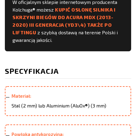
W oficjalnym sklepie internetowym producenta
Kolchuga® możesz
KUPIĆ OSŁONĘ SILNIKA I
SKRZYNI BIEGÓW DO ACURA MDX (2013-
2020) III GENERACJA (YD3\4) TAKŻE PO
LIFTINGU
z szybką dostawą na terenie Polski i
gwarancją jakości.
SPECYFIKACJA
Materiał:
Stal (2 mm) lub Aluminium (AluOx®) (3 mm)
Powłoka antykorozyjna: