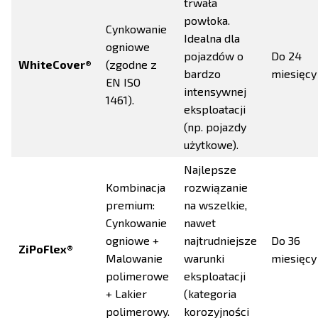
trwała
powłoka.
Cynkowanie
Idealna dla
ogniowe
pojazdów o
Do 24
WhiteCover®
(zgodne z
bardzo
miesięcy
EN ISO
intensywnej
1461).
eksploatacji
(np. pojazdy
użytkowe).
Najlepsze
Kombinacja
rozwiązanie
premium:
na wszelkie,
Cynkowanie
nawet
ogniowe +
najtrudniejsze
Do 36
ZiPoFlex®
Malowanie
warunki
miesięcy
polimerowe
eksploatacji
+ Lakier
(kategoria
polimerowy.
korozyjności