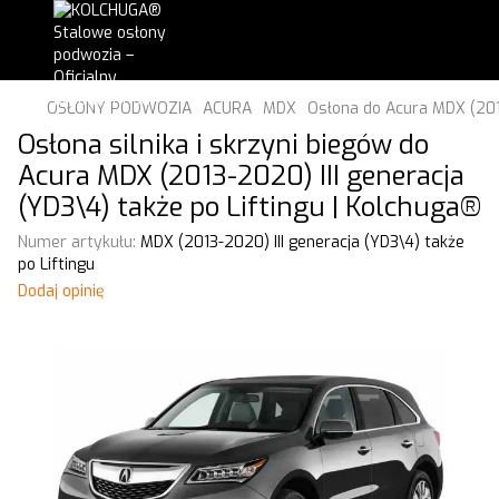
OSŁONY PODWOZIA
ACURA
MDX
Osłona do Acura MDX (2013
Osłona silnika i skrzyni biegów do
Acura MDX (2013-2020) III generacja
(YD3\4) także po Liftingu | Kolchuga®
Numer artykułu:
MDX (2013-2020) III generacja (YD3\4) także
po Liftingu
Dodaj opinię