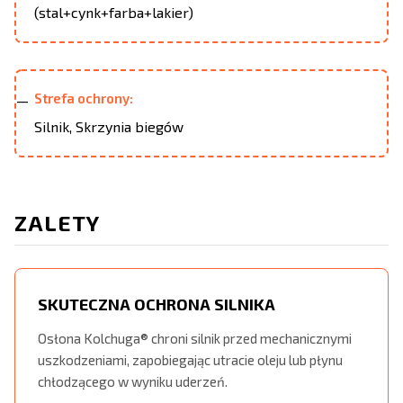
(stal+cynk+farba+lakier)
Strefa ochrony:
Silnik, Skrzynia biegów
ZALETY
SKUTECZNA OCHRONA SILNIKA
Osłona Kolchuga® chroni silnik przed mechanicznymi
uszkodzeniami, zapobiegając utracie oleju lub płynu
chłodzącego w wyniku uderzeń.