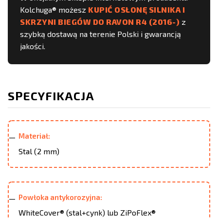
Kolchuga® możesz
KUPIĆ OSŁONĘ SILNIKA I
SKRZYNI BIEGÓW DO RAVON R4 (2016-)
z
szybką dostawą na terenie Polski i gwarancją
jakości.
SPECYFIKACJA
Materiał:
Stal (2 mm)
Powłoka antykorozyjna:
WhiteCover® (stal+cynk) lub ZiPoFlex®