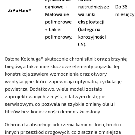
ogniowe +
najtrudniejsze
Do 36
ZiPoFlex®
Malowanie
warunki
miesięcy
polimerowe
eksploatacji
+ Lakier
(kategoria
polimerowy.
korozyjności
C5).
Osłona Kolchuga® skutecznie chroni silnik oraz skrzynię
biegów, a także inne kluczowe elementy pojazdu. Jej
konstrukcja zawiera wzmocnienia oraz otwory
wentylacyjne, które zapewniają optymalną cyrkulację
powietrza. Dodatkowo, wiele modeli zostało
zaprojektowanych z myślą o łatwym dostępie
serwisowym, co pozwala na szybkie zmiany oleju i
filtrów bez konieczności demontażu osłony.
Ochrona ta absorbuje uderzenia kamieni, lodu, brudu i
innych przeszkód drogowych, co znacznie zmniejsza