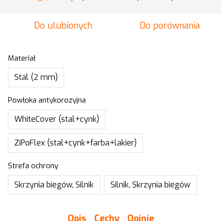
Do ulubionych
Do porównania
Materiał
Stal (2 mm)
Powłoka antykorozyjna
WhiteCover (stal+cynk)
ZiPoFlex (stal+cynk+farba+lakier)
Strefa ochrony
Skrzynia biegów, Silnik
Silnik, Skrzynia biegów
Opis
Cechy
Opinie