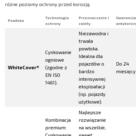
różne poziomy ochrony przed korozją.
Technologia
Przeznaczenie i
Gwarancja
Powłoka
ochrony
zalety
antykoroz
Niezawodna i
trwała
powłoka.
Cynkowanie
Idealna dla
ogniowe
pojazdów o
Do 24
WhiteCover®
(zgodne z
bardzo
miesięcy
EN ISO
intensywnej
1461).
eksploatacji
(np. pojazdy
użytkowe).
Najlepsze
Kombinacja
rozwiązanie
premium:
na wszelkie,
Cynkowanie
nawet