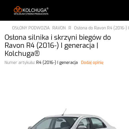
OSŁONY PODWOZIA
RAVON
R
Osłona do Ravon R4 (2016-) I
Osłona silnika i skrzyni biegów do
Ravon R4 (2016-) I generacja |
Kolchuga®
Numer artykułu:
R4 (2016-) I generacja
Dodaj opinię