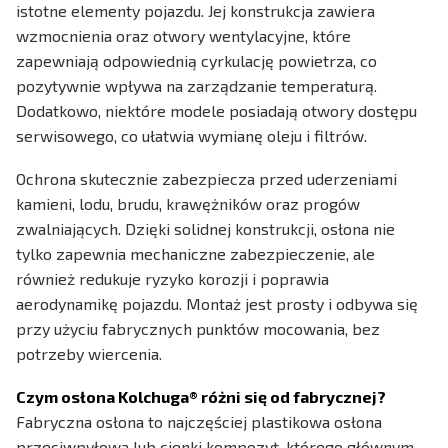
istotne elementy pojazdu. Jej konstrukcja zawiera
wzmocnienia oraz otwory wentylacyjne, które
zapewniają odpowiednią cyrkulację powietrza, co
pozytywnie wpływa na zarządzanie temperaturą.
Dodatkowo, niektóre modele posiadają otwory dostępu
serwisowego, co ułatwia wymianę oleju i filtrów.
Ochrona skutecznie zabezpiecza przed uderzeniami
kamieni, lodu, brudu, krawężników oraz progów
zwalniających. Dzięki solidnej konstrukcji, osłona nie
tylko zapewnia mechaniczne zabezpieczenie, ale
również redukuje ryzyko korozji i poprawia
aerodynamikę pojazdu. Montaż jest prosty i odbywa się
przy użyciu fabrycznych punktów mocowania, bez
potrzeby wiercenia.
Czym osłona Kolchuga® różni się od fabrycznej?
Fabryczna osłona to najczęściej plastikowa osłona
przeciwpyłowa lub cienki kompozyt, którego głównym