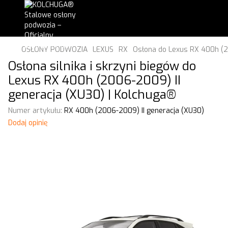
OSŁONY PODWOZIA
LEXUS
RX
Osłona do Lexus RX 400h (2
Osłona silnika i skrzyni biegów do
Lexus RX 400h (2006-2009) II
generacja (XU30) | Kolchuga®
Numer artykułu:
RX 400h (2006-2009) II generacja (XU30)
Dodaj opinię