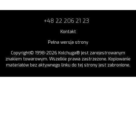
+48 22 206 21 23
Kontakt
Pełna wersja strony
Copyright© 1998-2026 Kolchuga® jest zarejestrowanym
znakiem towarowym. Wszelkie prawa zastrzeżone. Kopiowanie
materiałów bez aktywnego linku do tej strony jest zabronione.