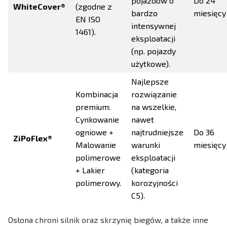
pojazdów o
Do 24
WhiteCover®
(zgodne z
bardzo
miesięcy
EN ISO
intensywnej
1461).
eksploatacji
(np. pojazdy
użytkowe).
Najlepsze
Kombinacja
rozwiązanie
premium:
na wszelkie,
Cynkowanie
nawet
ogniowe +
najtrudniejsze
Do 36
ZiPoFlex®
Malowanie
warunki
miesięcy
polimerowe
eksploatacji
+ Lakier
(kategoria
polimerowy.
korozyjności
C5).
Osłona chroni silnik oraz skrzynię biegów, a także inne