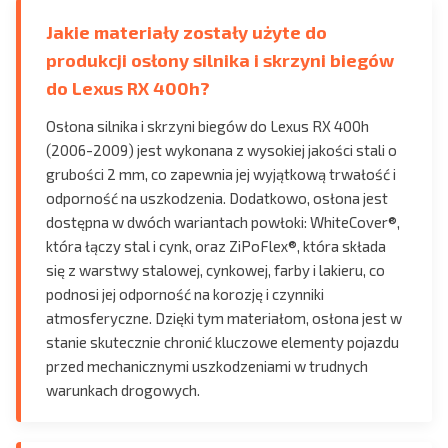
Jakie materiały zostały użyte do
produkcji osłony silnika i skrzyni biegów
do Lexus RX 400h?
Osłona silnika i skrzyni biegów do Lexus RX 400h
(2006-2009) jest wykonana z wysokiej jakości stali o
grubości 2 mm, co zapewnia jej wyjątkową trwałość i
odporność na uszkodzenia. Dodatkowo, osłona jest
dostępna w dwóch wariantach powłoki: WhiteCover®,
która łączy stal i cynk, oraz ZiPoFlex®, która składa
się z warstwy stalowej, cynkowej, farby i lakieru, co
podnosi jej odporność na korozję i czynniki
atmosferyczne. Dzięki tym materiałom, osłona jest w
stanie skutecznie chronić kluczowe elementy pojazdu
przed mechanicznymi uszkodzeniami w trudnych
warunkach drogowych.