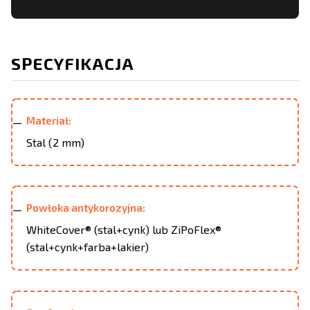
SPECYFIKACJA
Materiał:
Stal (2 mm)
Powłoka antykorozyjna:
WhiteCover® (stal+cynk) lub ZiPoFlex®
(stal+cynk+farba+lakier)