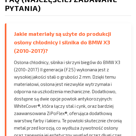
PYTANIA)
Jakie materiały są użyte do produkcji
osłony chłodnicy i silnika do BMW X3
(2010-2017)?
Osłona chłodnicy, silnika i skrzyni biegów do BMW X3
(2010-2017) II generacja (F25) wykonana jest z
wysokiej jakości stali o grubości 2 mm. Dzięki temu
materiałowi, osłona jest niezwykle wytrzymała i
odporna na uszkodzenia mechaniczne. Dodatkowo,
dostępne są dwie opcje powłok antykorozyjnych:
WhiteCover®, która łączy stal i cynk, oraz bardziej
zaawansowana ZiPoFlex®, oferująca dodatkową
warstwę farby i lakieru. Te powłoki skutecznie chronią
metal przed korozją, co wydłuża żywotność osłony
oraz zapewnia jej estetyczny wygląd przez długi czas.