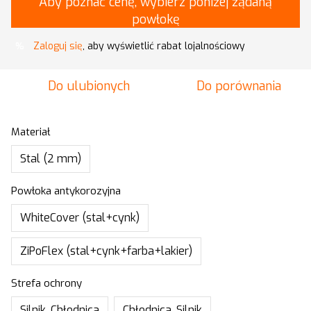
Aby poznać cenę, wybierz poniżej żądaną
powłokę
Zaloguj się
, aby wyświetlić rabat lojalnościowy
%
Do ulubionych
Do porównania
Materiał
Stal (2 mm)
Powłoka antykorozyjna
WhiteCover (stal+cynk)
ZiPoFlex (stal+cynk+farba+lakier)
Strefa ochrony
Silnik, Chłodnica
Chłodnica, Silnik