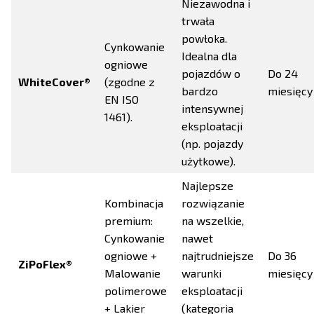
Niezawodna i
trwała
powłoka.
Cynkowanie
Idealna dla
ogniowe
pojazdów o
Do 24
WhiteCover®
(zgodne z
bardzo
miesięcy
EN ISO
intensywnej
1461).
eksploatacji
(np. pojazdy
użytkowe).
Najlepsze
Kombinacja
rozwiązanie
premium:
na wszelkie,
Cynkowanie
nawet
ogniowe +
najtrudniejsze
Do 36
ZiPoFlex®
Malowanie
warunki
miesięcy
polimerowe
eksploatacji
+ Lakier
(kategoria