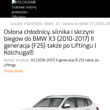
OSŁONY PODWOZIA
BMW
X3
Osłona do BMW X3 (2010-2017)
Osłona chłodnicy, silnika i skrzyni
biegów do BMW X3 (2010-2017) II
generacja (F25) także po Liftingu |
Kolchuga®
Numer artykułu:
X3 (2010-2017) II generacja (F25) także po
Liftingu
Dodaj opinię