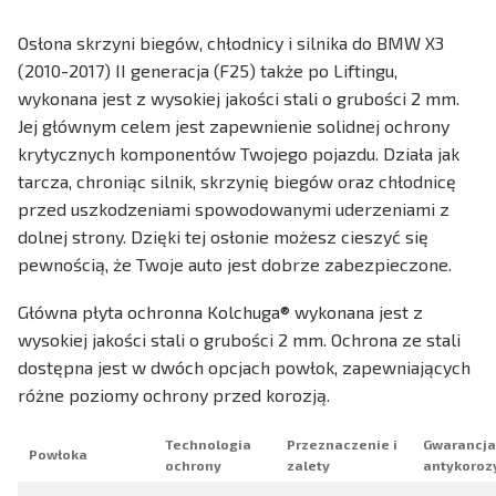
Osłona skrzyni biegów, chłodnicy i silnika do BMW X3
(2010-2017) II generacja (F25) także po Liftingu,
wykonana jest z wysokiej jakości stali o grubości 2 mm.
Jej głównym celem jest zapewnienie solidnej ochrony
krytycznych komponentów Twojego pojazdu. Działa jak
tarcza, chroniąc silnik, skrzynię biegów oraz chłodnicę
przed uszkodzeniami spowodowanymi uderzeniami z
dolnej strony. Dzięki tej osłonie możesz cieszyć się
pewnością, że Twoje auto jest dobrze zabezpieczone.
Główna płyta ochronna Kolchuga® wykonana jest z
wysokiej jakości stali o grubości 2 mm. Ochrona ze stali
dostępna jest w dwóch opcjach powłok, zapewniających
różne poziomy ochrony przed korozją.
Technologia
Przeznaczenie i
Gwarancja
Powłoka
ochrony
zalety
antykoroz