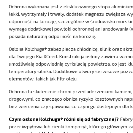
Ochrona wykonana jest z ekskluzywnego stopu aluminiu
lekki, wytrzymały i trwały; dodatek magnezu zwiększa 
odporność na korozję, szczególnie w środowisku morski
wymaga dodatkowej powłoki ochronnej ani anodowania (w
posiada naturalną odporność na korozję.
Osłona Kolchuga® zabezpiecza chłodnicę, silnik oraz skr
dla Twojego Kia XCeed. Konstrukcja osłony zawiera wzmo
umożliwiają odpowiednią cyrkulację powietrza, co jest k
temperatury silnika. Dodatkowe otwory serwisowe pozwa
elementów, takich jak filtr oleju.
Ochrona ta skutecznie chroni przed uderzeniami kamieni,
drogowymi, co znacząco obniża ryzyko kosztownych napra
bez wiercenia czy spawania, co czyni go dostępnym dla ka
Czym osłona Kolchuga® różni się od fabrycznej?
Fabryc
przeciwpyłowa lub cienki kompozyt, którego głównym za