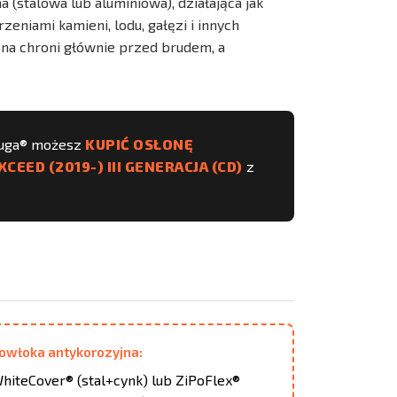
(stalowa lub aluminiowa), działająca jak
eniami kamieni, lodu, gałęzi i innych
ona chroni głównie przed brudem, a
huga® możesz
KUPIĆ OSŁONĘ
CEED (2019-) III GENERACJA (CD)
z
owłoka antykorozyjna:
hiteCover® (stal+cynk) lub ZiPoFlex®