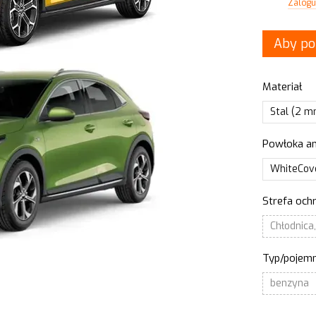
Zaloguj
%
Aby po
Materiał
Stal (2 
Powłoka an
WhiteCove
Strefa och
Chłodnica,
Typ/pojemn
benzyna