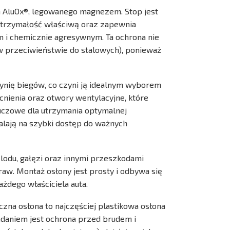
m AluOx®, legowanego magnezem. Stop jest
wytrzymałość właściwą oraz zapewnia
m i chemicznie agresywnym. Ta ochrona nie
 przeciwieństwie do stalowych), ponieważ
zynię biegów, co czyni ją idealnym wyborem
cnienia oraz otwory wentylacyjne, które
luczowe dla utrzymania optymalnej
lają na szybki dostęp do ważnych
 lodu, gałęzi oraz innymi przeszkodami
w. Montaż osłony jest prosty i odbywa się
żdego właściciela auta.
zna osłona to najczęściej plastikowa osłona
daniem jest ochrona przed brudem i