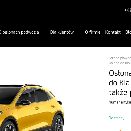
+4
O firmie
Kontakt
Bl
O osłonach podwozia
Dla klientów
Strona główn
Osłona do Kia 
Osłona
do Kia
także 
Numer artykuł
Dostępny