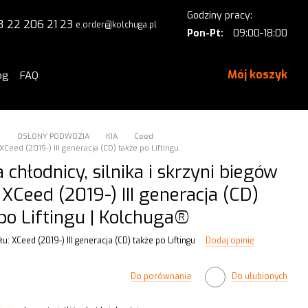
Godziny pracy:
8 22 206 21 23
e.order@kolchuga.pl
Pon-Pt:
09:00-18:00
Mój koszyk
og
FAQ
a
OSŁONY PODWOZIA
KIA
Ceed
XCeed (2019-) III generacja (CD) także po Liftingu
 chłodnicy, silnika i skrzyni biegów
 XCeed (2019-) III generacja (CD)
po Liftingu | Kolchuga®
u: XCeed (2019-) III generacja (CD) także po Liftingu
Dodaj opinię
Do porównania
Do ulubionych