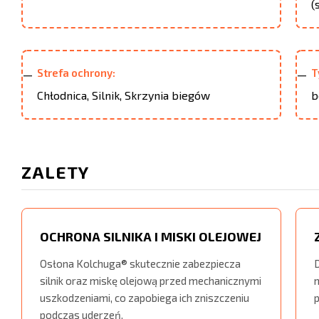
(
Strefa ochrony:
T
Chłodnica, Silnik, Skrzynia biegów
b
ZALETY
OCHRONA SILNIKA I MISKI OLEJOWEJ
Osłona Kolchuga® skutecznie zabezpiecza
D
silnik oraz miskę olejową przed mechanicznymi
uszkodzeniami, co zapobiega ich zniszczeniu
podczas uderzeń.