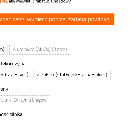
 się
, aby wyświetlić rabat lojalnościowy
znać cenę, wybierz poniżej żądaną powłokę
mm)
Aluminium (AluOx) (3 mm)
tykorozyjna
r (stal+cynk)
ZiPoFlex (stal+cynk+farba+lakier)
rony
 Silnik, Skrzynia biegów
ość silnika