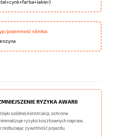
stal+cynk+farba+lakier)
yp/pojemność silnika:
enzyna
ZMNIEJSZENIE RYZYKA AWARII
zięki solidnej konstrukcji, ochrona
minimalizuje ryzyko kosztownych napraw,
przedłużając żywotność pojazdu.