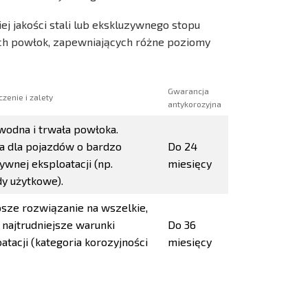
j jakości stali lub ekskluzywnego stopu
ach powłok, zapewniających różne poziomy
Gwarancja
zenie i zalety
antykorozyjna
wodna i trwała powłoka.
na dla pojazdów o bardzo
Do 24
ywnej eksploatacji (np.
miesięcy
y użytkowe).
psze rozwiązanie na wszelkie,
najtrudniejsze warunki
Do 36
atacji (kategoria korozyjności
miesięcy