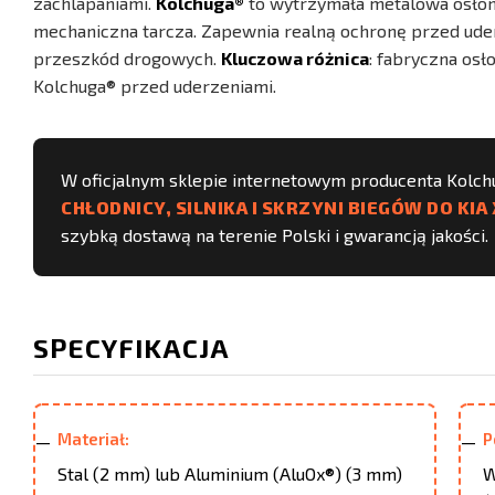
zachlapaniami.
Kolchuga®
to wytrzymała metalowa osłona 
mechaniczna tarcza. Zapewnia realną ochronę przed uderz
przeszkód drogowych.
Kluczowa różnica
: fabryczna osł
Kolchuga® przed uderzeniami.
W oficjalnym sklepie internetowym producenta Kolc
CHŁODNICY, SILNIKA I SKRZYNI BIEGÓW DO KIA X
szybką dostawą na terenie Polski i gwarancją jakości.
SPECYFIKACJA
Materiał:
P
Stal (2 mm) lub Aluminium (AluOx®) (3 mm)
W