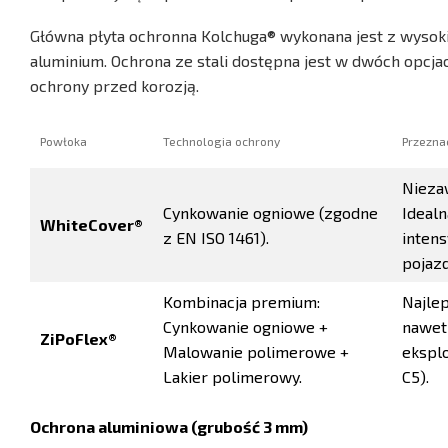
Główna płyta ochronna Kolchuga® wykonana jest z wysokie
aluminium. Ochrona ze stali dostępna jest w dwóch opcj
ochrony przed korozją.
Powłoka
Technologia ochrony
Przeznac
Nieza
Cynkowanie ogniowe (zgodne
Ideal
WhiteCover®
z EN ISO 1461).
intens
pojazd
Kombinacja premium:
Najle
Cynkowanie ogniowe +
nawet 
ZiPoFlex®
Malowanie polimerowe +
eksplo
Lakier polimerowy.
C5).
Ochrona aluminiowa (grubość 3 mm)