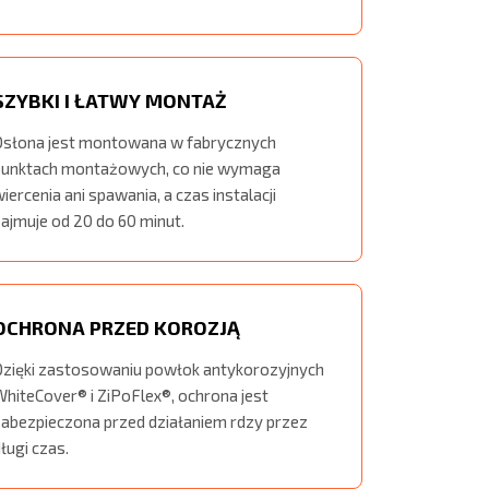
SZYBKI I ŁATWY MONTAŻ
Osłona jest montowana w fabrycznych
punktach montażowych, co nie wymaga
iercenia ani spawania, a czas instalacji
ajmuje od 20 do 60 minut.
OCHRONA PRZED KOROZJĄ
Dzięki zastosowaniu powłok antykorozyjnych
WhiteCover® i ZiPoFlex®, ochrona jest
zabezpieczona przed działaniem rdzy przez
ługi czas.