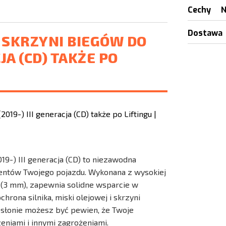
Cechy
N
Dostawa
I SKRZYNI BIEGÓW DO
CJA (CD) TAKŻE PO
019-) III generacja (CD) to niezawodna
ementów Twojego pojazdu. Wykonana z wysokiej
® (3 mm), zapewnia solidne wsparcie w
rona silnika, miski olejowej i skrzyni
osłonie możesz być pewien, że Twoje
niami i innymi zagrożeniami.