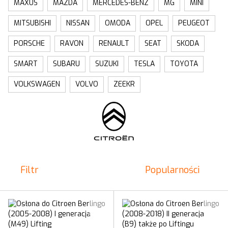
MAXUS
MAZDA
MERCEDES-BENZ
MG
MINI
MITSUBISHI
NISSAN
OMODA
OPEL
PEUGEOT
PORSCHE
RAVON
RENAULT
SEAT
SKODA
SMART
SUBARU
SUZUKI
TESLA
TOYOTA
VOLKSWAGEN
VOLVO
ZEEKR
Filtr
Popularności