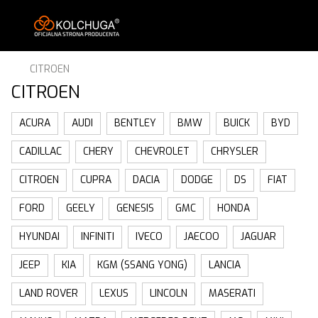
CITROEN
CITROEN
ACURA
AUDI
BENTLEY
BMW
BUICK
BYD
CADILLAC
CHERY
CHEVROLET
CHRYSLER
CITROEN
CUPRA
DACIA
DODGE
DS
FIAT
FORD
GEELY
GENESIS
GMC
HONDA
HYUNDAI
INFINITI
IVECO
JAECOO
JAGUAR
JEEP
KIA
KGM (SSANG YONG)
LANCIA
LAND ROVER
LEXUS
LINCOLN
MASERATI