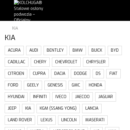
KIA
KIA
ACURA
AUDI
BENTLEY
BMW
BUICK
BYD
CADILLAC
CHERY
CHEVROLET
CHRYSLER
CITROEN
CUPRA
DACIA
DODGE
DS
FIAT
FORD
GEELY
GENESIS
GMC
HONDA
HYUNDAI
INFINITI
IVECO
JAECOO
JAGUAR
JEEP
KIA
KGM (SSANG YONG)
LANCIA
LAND ROVER
LEXUS
LINCOLN
MASERATI