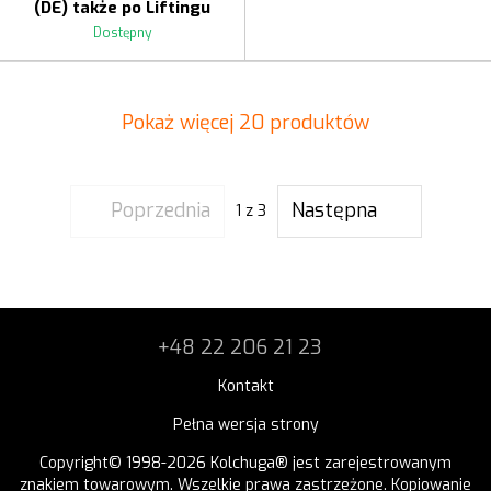
(DE) także po Liftingu
Dostępny
Pokaż więcej 20 produktów
Poprzednia
Następna
1
z 3
+48 22 206 21 23
Kontakt
Pełna wersja strony
Copyright© 1998-2026 Kolchuga® jest zarejestrowanym
znakiem towarowym. Wszelkie prawa zastrzeżone. Kopiowanie